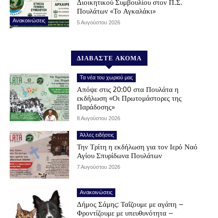
Διοικητικού Συμβουλίου στον Π.Σ.
Πουλάτων «Το Αγκαλάκι»
Ανακοινώσεις
5 Αυγούστου 2026
ΔΙΑΒΑΣΤΕ ΑΚΟΜΑ
Τα νέα του χωριού μας
Απόψε στις 20:00 στα Πουλάτα η
εκδήλωση «Οι Πρωτομάστορες της
Παράδοσης»
8 Αυγούστου 2026
Άλλες ειδήσεις
Την Τρίτη η εκδήλωση για τον Ιερό Ναό
Αγίου Σπυρίδωνα Πουλάτων
7 Αυγούστου 2026
Ανακοινώσεις
Δήμος Σάμης: Ταΐζουμε με αγάπη –
Φροντίζουμε με υπευθυνότητα –