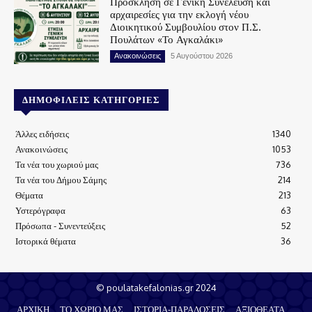
Πρόσκληση σε Γενική Συνέλευση και
αρχαιρεσίες για την εκλογή νέου
Διοικητικού Συμβουλίου στον Π.Σ.
Πουλάτων «Το Αγκαλάκι»
Ανακοινώσεις
5 Αυγούστου 2026
ΔΗΜΟΦΙΛΕΊΣ ΚΑΤΗΓΟΡΊΕΣ
Άλλες ειδήσεις
1340
Ανακοινώσεις
1053
Τα νέα του χωριού μας
736
Τα νέα του Δήμου Σάμης
214
Θέματα
213
Υστερόγραφα
63
Πρόσωπα - Συνεντεύξεις
52
Ιστορικά θέματα
36
© poulatakefalonias.gr 2024
ΑΡΧΙΚΗ
ΤΟ ΧΩΡΙΟ ΜΑΣ
ΙΣΤΟΡΙΑ-ΠΑΡΑΔΟΣΕΙΣ
ΑΞΙΟΘΕΑΤΑ