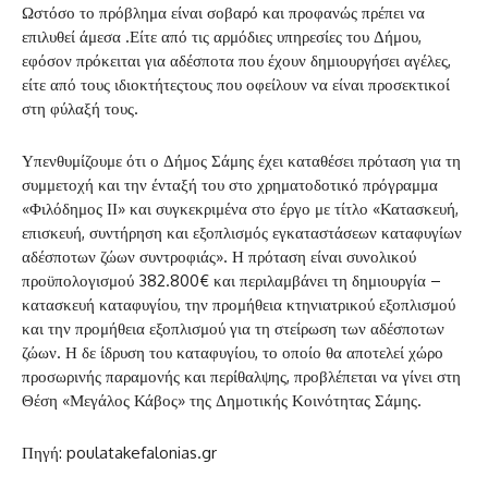
Ωστόσο το πρόβλημα είναι σοβαρό και προφανώς πρέπει να
επιλυθεί άμεσα .Είτε από τις αρμόδιες υπηρεσίες του Δήμου,
εφόσον πρόκειται για αδέσποτα που έχουν δημιουργήσει αγέλες,
είτε από τους ιδιοκτήτεςτους που οφείλουν να είναι προσεκτικοί
στη φύλαξή τους.
Υπενθυμίζουμε ότι ο Δήμος Σάμης έχει καταθέσει πρόταση για τη
συμμετοχή και την ένταξή του στο χρηματοδοτικό πρόγραμμα
«Φιλόδημος ΙΙ» και συγκεκριμένα στο έργο με τίτλο «Κατασκευή,
επισκευή, συντήρηση και εξοπλισμός εγκαταστάσεων καταφυγίων
αδέσποτων ζώων συντροφιάς». Η πρόταση είναι συνολικού
προϋπολογισμού 382.800€ και περιλαμβάνει τη δημιουργία –
κατασκευή καταφυγίου, την προμήθεια κτηνιατρικού εξοπλισμού
και την προμήθεια εξοπλισμού για τη στείρωση των αδέσποτων
ζώων. Η δε ίδρυση του καταφυγίου, το οποίο θα αποτελεί χώρο
προσωρινής παραμονής και περίθαλψης, προβλέπεται να γίνει στη
Θέση «Μεγάλος Κάβος» της Δημοτικής Κοινότητας Σάμης.
Πηγή: poulatakefalonias.gr