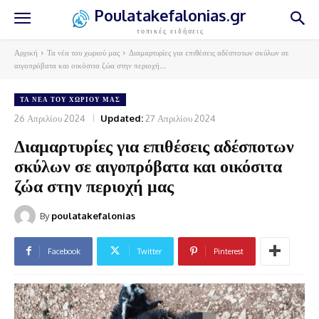
Poulatakefalonias.gr
τοπικές ειδήσεις
Αρχική
Τα νέα του χωριού μας
Διαμαρτυρίες για επιθέσεις αδέσποτων σκύλων σε
αιγοπρόβατα και οικόσιτα ζώα στην περιοχή...
ΤΑ ΝΈΑ ΤΟΥ ΧΩΡΙΟΎ ΜΑΣ
26 Απριλίου 2024
Updated:
27 Απριλίου 2024
Διαμαρτυρίες για επιθέσεις αδέσποτων
σκύλων σε αιγοπρόβατα και οικόσιτα
ζώα στην περιοχή μας
By
poulatakefalonias
Facebook
Twitter
Pinterest