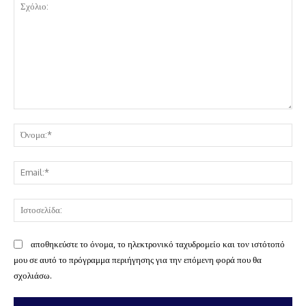
Σχόλιο:
Όν
Ema
Ισ
αποθηκεύστε το όνομα, το ηλεκτρονικό ταχυδρομείο και τον ιστότοπό
μου σε αυτό το πρόγραμμα περιήγησης για την επόμενη φορά που θα
σχολιάσω.