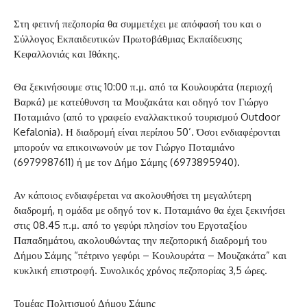
Στη φετινή πεζοπορία θα συμμετέχει με απόφασή του και ο
Σύλλογος Εκπαιδευτικών Πρωτοβάθμιας Εκπαίδευσης
Κεφαλλονιάς και Ιθάκης.
Θα ξεκινήσουμε στις 10:00 π.μ. από τα Κουλουράτα (περιοχή
Βαρκά) με κατεύθυνση τα Μουζακάτα και οδηγό τον Γιώργο
Ποταμιάνο (από το γραφείο εναλλακτικού τουρισμού Outdoor
Kefalonia). Η διαδρομή είναι περίπου 50’. Όσοι ενδιαφέρονται
μπορούν να επικοινωνούν με τον Γιώργο Ποταμιάνο
(6979987611) ή με τον Δήμο Σάμης (6973895940).
Αν κάποιος ενδιαφέρεται να ακολουθήσει τη μεγαλύτερη
διαδρομή, η ομάδα με οδηγό τον κ. Ποταμιάνο θα έχει ξεκινήσει
στις 08.45 π.μ. από το γεφύρι πλησίον του Εργοταξίου
Παπαδημάτου, ακολουθώντας την πεζοπορική διαδρομή του
Δήμου Σάμης “πέτρινο γεφύρι – Κουλουράτα – Μουζακάτα” και
κυκλική επιστροφή. Συνολικός χρόνος πεζοπορίας 3,5 ώρες.
Τομέας Πολιτισμού Δήμου Σάμης