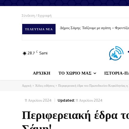
Σύνδεση / Εγγραφή
Δήμος Σάμης: Ταΐζουμε με αγάπη – Φροντίζουμε
Πρόσκληση σε Γενική Συνέλευση και αρχαιρε
ΤΕΛΕΥΤΑΊΑ ΝΈΑ
C
28.7
Sami
ΑΡΧΙΚΗ
ΤΟ ΧΩΡΙΟ ΜΑΣ
ΙΣΤΟΡΙΑ-Π
Αρχική
Άλλες ειδήσεις
Περιφερειακή έδρα του Πρωτοδικείου Κεφαλληνίας η
11 Απριλίου 2024
Updated:
11 Απριλίου 2024
Περιφερειακή έδρα τ
Σάμη!