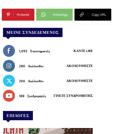
Pinterest
WhatsApp
Copy URL
ΜΕΊΝΕ ΣΥΝΔΕΔΕΜΈΝΟΣ
ΚΆΝΤΕ LIKE
1,093
Υποστηρικτές
ΑΚΟΛΟΥΘΉΣΤΕ
280
Ακόλουθοι
ΑΚΟΛΟΥΘΉΣΤΕ
206
Ακόλουθοι
ΓΊΝΕΤΕ ΣΥΝΔΡΟΜΗΤΉΣ
188
Συνδρομητές
ΕΠΙΛΟΓΕΣ