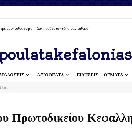
 με υπευθυνότητα – Διατηρούμε τον τόπο μας καθαρό
σίες για την εκλογή νέου Διοικητικού Συμβουλίου στον Π.Σ. Πουλάτων «Το Αγκαλά
poulatakefalonias
ΑΡΑΔΟΣΕΙΣ
ΑΞΙΟΘΕΑΤΑ
ΕΙΔΗΣΕΙΣ – ΘΕΜΑΤΑ
 Σάμη!
ου Πρωτοδικείου Κεφαλλη