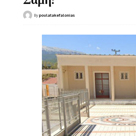
By
poulatakefalonias