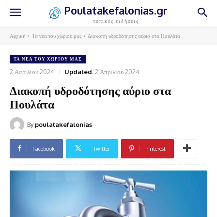
Poulatakefalonias.gr
τοπικές ειδήσεις
Αρχική
Τα νέα του χωριού μας
Διακοπή υδροδότησης αύριο στα Πουλάτα
ΤΑ ΝΈΑ ΤΟΥ ΧΩΡΙΟΎ ΜΑΣ
2 Απριλίου 2024
Updated:
2 Απριλίου 2024
Διακοπή υδροδότησης αύριο στα
Πουλάτα
By
poulatakefalonias
Facebook
Twitter
Pinterest