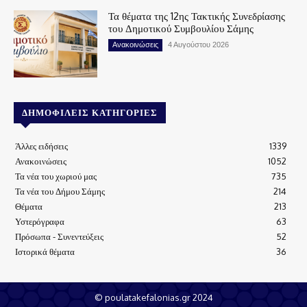
Τα θέματα της 12ης Τακτικής Συνεδρίασης
του Δημοτικού Συμβουλίου Σάμης
Ανακοινώσεις
4 Αυγούστου 2026
ΔΗΜΟΦΙΛΕΊΣ ΚΑΤΗΓΟΡΊΕΣ
Άλλες ειδήσεις
1339
Ανακοινώσεις
1052
Τα νέα του χωριού μας
735
Τα νέα του Δήμου Σάμης
214
Θέματα
213
Υστερόγραφα
63
Πρόσωπα - Συνεντεύξεις
52
Ιστορικά θέματα
36
© poulatakefalonias.gr 2024