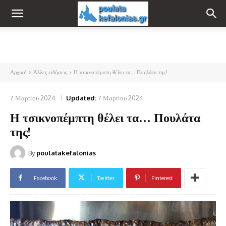
Αρχική
Άλλες ειδήσεις
Η τσικνοπέμπτη θέλει τα... Πουλάτα της!
7 Μαρτίου 2024
Updated:
7 Μαρτίου 2024
Η τσικνοπέμπτη θέλει τα… Πουλάτα
της!
By
poulatakefalonias
Facebook
Twitter
Pinterest