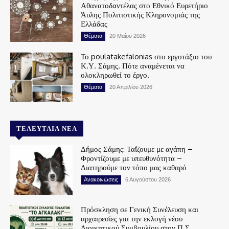
Αθανατοδαντέλας στο Εθνικό Ευρετήριο
Άυλης Πολιτιστικής Κληρονομιάς της
Ελλάδας
Θέματα
20 Μαΐου 2026
Το poulatakefalonias στο εργοτάξιο του
Κ.Υ. Σάμης. Πότε αναμένεται να
ολοκληρωθεί το έργο.
Θέματα
20 Απριλίου 2026
ΤΕΛΕΥΤΑΊΑ ΝΈΑ
Δήμος Σάμης: Ταΐζουμε με αγάπη –
Φροντίζουμε με υπευθυνότητα –
Διατηρούμε τον τόπο μας καθαρό
Ανακοινώσεις
6 Αυγούστου 2026
Πρόσκληση σε Γενική Συνέλευση και
αρχαιρεσίες για την εκλογή νέου
Διοικητικού Συμβουλίου στον Π.Σ.