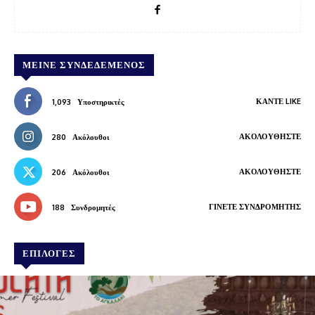
ΜΕΊΝΕ ΣΥΝΔΕΔΕΜΈΝΟΣ
ΚΆΝΤΕ LIKE
1,093
Υποστηρικτές
ΑΚΟΛΟΥΘΉΣΤΕ
280
Ακόλουθοι
ΑΚΟΛΟΥΘΉΣΤΕ
206
Ακόλουθοι
ΓΊΝΕΤΕ ΣΥΝΔΡΟΜΗΤΉΣ
188
Συνδρομητές
ΕΠΙΛΟΓΕΣ