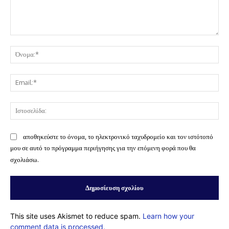
Σχόλιο:
Όν
Ema
Ισ
αποθηκεύστε το όνομα, το ηλεκτρονικό ταχυδρομείο και τον ιστότοπό
μου σε αυτό το πρόγραμμα περιήγησης για την επόμενη φορά που θα
σχολιάσω.
This site uses Akismet to reduce spam.
Learn how your
comment data is processed.