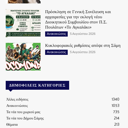
Πρόσκληση σε Γενική Συνέλευση και
αρχαιρεσίες για την εκλογή νέου
Διοικητικού Συμβουλίου στον Π.Σ.
Πουλάτων «Το Αγκαλάκι»
Ανακοινώσεις
5 Αυγούστου 2026
Κυκλοφοριακές ρυθμίσεις απόψε στη Σάμη
Ανακοινώσεις
5 Αυγούστου 2026
ΔΗΜΟΦΙΛΕΊΣ ΚΑΤΗΓΟΡΊΕΣ
Άλλες ειδήσεις
1340
Ανακοινώσεις
1053
Τα νέα του χωριού μας
735
Τα νέα του Δήμου Σάμης
214
Θέματα
213