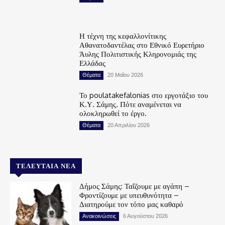
Η τέχνη της κεφαλλονίτικης
Αθανατοδαντέλας στο Εθνικό Ευρετήριο
Άυλης Πολιτιστικής Κληρονομιάς της
Ελλάδας
Θέματα
20 Μαΐου 2026
Το poulatakefalonias στο εργοτάξιο του
Κ.Υ. Σάμης. Πότε αναμένεται να
ολοκληρωθεί το έργο.
Θέματα
20 Απριλίου 2026
ΤΕΛΕΥΤΑΊΑ ΝΈΑ
Δήμος Σάμης: Ταΐζουμε με αγάπη –
Φροντίζουμε με υπευθυνότητα –
Διατηρούμε τον τόπο μας καθαρό
Ανακοινώσεις
6 Αυγούστου 2026