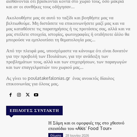
αισθάνονται ότι βρίσκονται κοντά στο χωριό τους, όσο μακριά
και αν οι συνθήκες τους οδήγησαν…
Ακολουθήστε μας σε αυτό το ταξίδι και βοηθήστε μας να
βελτιωθούμε. Μη διστάσετε να επικοινωνήσετε μαζί μας και να
μας καταθέσετε τις παρατηρήσεις ή τις προτάσεις σας, αλλά και να
μας στείλετε στοιχεία, ιστορίες, φωτογραφίες ή οτιδήποτε άλλο θα
μπορούσε να εμπλουτίσει τη θεματολογία μας…
Από την πλευρά μας, υποσχόμαστε να κάνουμε ότι είναι δυνατόν
για την προβολή των Πουλάτων, για την ανάδειξη των
προβλημάτων τους, αλλά και των επιχειρήσεων, των παραγωγών
και των επαγγελματιών του χωριού μας…
Ας γίνει το poulatakefalonias.gr ένας ανοικτός δίαυλος
επικοινωνίας για όλους μας.
ΕΠΙΛΟΓΈΣ ΣΥΝΤΆΚΤΗ
Η Σάμη και οι ομορφιές της στο χθεσινό
επεισόδιο του «Akis’ Food Tour»
Θέματα
28 Ιουνίου 2026