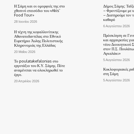
Η Σάμη και οι ομορφιές της στο
Δήμος Σάμης: Ταΐζ
χθεσινό επεισόδιο του «Akis’
– Φροντίζουμε με 
Food Tour»
– Διατηρούμε τον 
καθαρό
28 Ιουνίου 2026
6 Αυγούστου 2026
Η τέχνη της κεφαλλονίτικης
Πρόσκληση σε Γεν
Αθανατοδαντέλας στο Εθνικό
και αρχαιρεσίες γι
Ευρετήριο Άυλης Πολιτιστικής
νέου Διοικητικού 
Κληρονομιάς της Ελλάδας
στον Π.Σ. Πουλάτω
20 Μαΐου 2026
Αγκαλάκι»
5 Αυγούστου 2026
Το poulatakefalonias στο
εργοτάξιο του Κ.Υ. Σάμης. Πότε
Κυκλοφοριακές ρυθ
αναμένεται να ολοκληρωθεί το
στη Σάμη
έργο.
5 Αυγούστου 2026
20 Απριλίου 2026