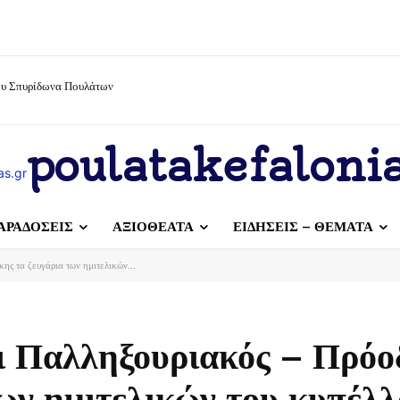
ίου Σπυρίδωνα Πουλάτων
poulatakefalonia
ΑΡΑΔΟΣΕΙΣ
ΑΞΙΟΘΕΑΤΑ
ΕΙΔΗΣΕΙΣ – ΘΕΜΑΤΑ
ης τα ζευγάρια των ημιτελικών...
ι Παλληξουριακός – Πρόο
των ημιτελικών του κυπέλ