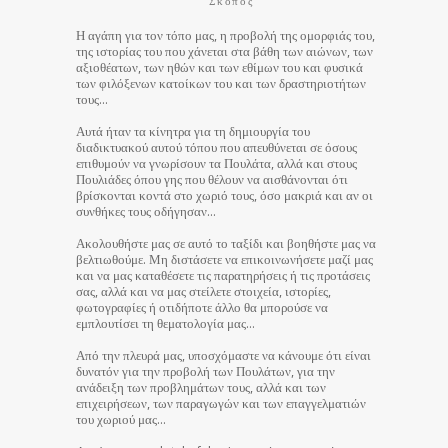
Σκοπός
Η αγάπη για τον τόπο μας, η προβολή της ομορφιάς του,
της ιστορίας του που χάνεται στα βάθη των αιώνων, των
αξιοθέατων, των ηθών και των εθίμων του και φυσικά
των φιλόξενων κατοίκων του και των δραστηριοτήτων
τους…
Αυτά ήταν τα κίνητρα για τη δημιουργία του
διαδικτυακού αυτού τόπου που απευθύνεται σε όσους
επιθυμούν να γνωρίσουν τα Πουλάτα, αλλά και στους
Πουλιάδες όπου γης που θέλουν να αισθάνονται ότι
βρίσκονται κοντά στο χωριό τους, όσο μακριά και αν οι
συνθήκες τους οδήγησαν…
Ακολουθήστε μας σε αυτό το ταξίδι και βοηθήστε μας να
βελτιωθούμε. Μη διστάσετε να επικοινωνήσετε μαζί μας
και να μας καταθέσετε τις παρατηρήσεις ή τις προτάσεις
σας, αλλά και να μας στείλετε στοιχεία, ιστορίες,
φωτογραφίες ή οτιδήποτε άλλο θα μπορούσε να
εμπλουτίσει τη θεματολογία μας…
Από την πλευρά μας, υποσχόμαστε να κάνουμε ότι είναι
δυνατόν για την προβολή των Πουλάτων, για την
ανάδειξη των προβλημάτων τους, αλλά και των
επιχειρήσεων, των παραγωγών και των επαγγελματιών
του χωριού μας…