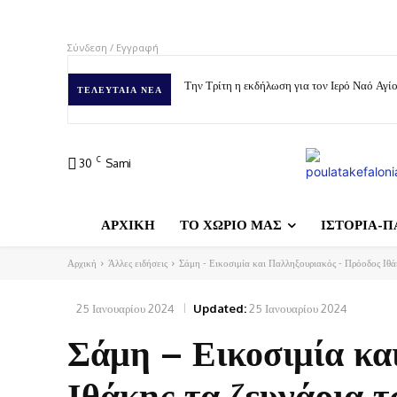
Σύνδεση / Εγγραφή
Την Τρίτη η εκδήλωση για τον Ιερό Ναό Αγ
ΤΕΛΕΥΤΑΊΑ ΝΈΑ
C
30
Sami
ΑΡΧΙΚΗ
ΤΟ ΧΩΡΙΟ ΜΑΣ
ΙΣΤΟΡΙΑ-Π
Αρχική
Άλλες ειδήσεις
Σάμη - Εικοσιμία και Παλληξουριακός - Πρόοδος Ιθάκ
25 Ιανουαρίου 2024
Updated:
25 Ιανουαρίου 2024
Σάμη – Εικοσιμία κα
Ιθάκης τα ζευγάρια 