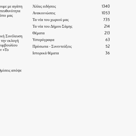
ουμε με αγάπη
Άλλες ειδήσεις
1340
υπευθυνότητα
Ανακοινώσεις
1053
τόπο μας
Τα νέα του χωριού μας
735
Τα νέα του Δήμου Σάμης
214
Θέματα
213
ική Συνέλευση
Υστερόγραφα
63
α την εκλογή
Συμβουλίου
Πρόσωπα - Συνεντεύξεις
52
ν «Το
Ιστορικά θέματα
36
μίσεις απόψε