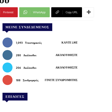
Pinterest
WhatsApp
Copy URL
ΜΕΊΝΕ ΣΥΝΔΕΔΕΜΈΝΟΣ
ΚΆΝΤΕ LIKE
1,093
Υποστηρικτές
ΑΚΟΛΟΥΘΉΣΤΕ
280
Ακόλουθοι
ΑΚΟΛΟΥΘΉΣΤΕ
206
Ακόλουθοι
ΓΊΝΕΤΕ ΣΥΝΔΡΟΜΗΤΉΣ
188
Συνδρομητές
ΕΠΙΛΟΓΕΣ