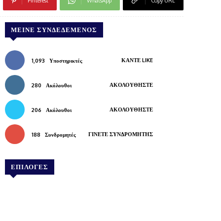
Pinterest
WhatsApp
Copy URL
ΜΕΊΝΕ ΣΥΝΔΕΔΕΜΈΝΟΣ
ΚΆΝΤΕ LIKE
1,093
Υποστηρικτές
ΑΚΟΛΟΥΘΉΣΤΕ
280
Ακόλουθοι
ΑΚΟΛΟΥΘΉΣΤΕ
206
Ακόλουθοι
ΓΊΝΕΤΕ ΣΥΝΔΡΟΜΗΤΉΣ
188
Συνδρομητές
ΕΠΙΛΟΓΕΣ