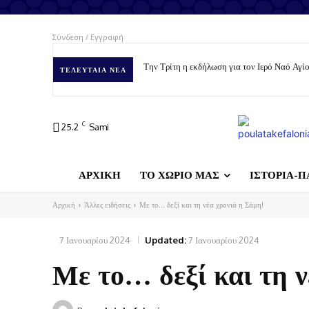
Σύνδεση / Εγγραφή
Την Τρίτη η εκδήλωση για τον Ιερό Ναό Αγ
ΤΕΛΕΥΤΑΊΑ ΝΈΑ
C
25.2
Sami
ΑΡΧΙΚΗ
ΤΟ ΧΩΡΙΟ ΜΑΣ
ΙΣΤΟΡΙΑ-Π
Αρχική
Άλλες ειδήσεις
Με το... δεξί και τη νέα χρονιά η Σάμη!
7 Ιανουαρίου 2024
Updated:
7 Ιανουαρίου 2024
Με το… δεξί και τη ν