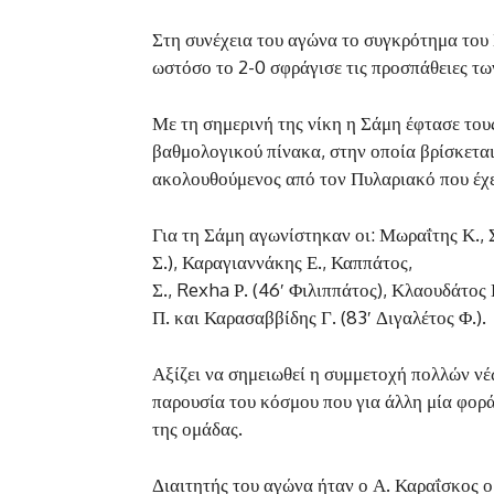
Στη συνέχεια του αγώνα το συγκρότημα του 
ωστόσο το 2-0 σφράγισε τις προσπάθειες τω
Με τη σημερινή της νίκη η Σάμη έφτασε του
βαθμολογικού πίνακα, στην οποία βρίσκεται
ακολουθούμενος από τον Πυλαριακό που έχει 
Για τη Σάμη αγωνίστηκαν οι: Μωραΐτης Κ., 
Σ.), Καραγιαννάκης Ε., Καππάτος,
Σ., Rexha Ρ. (46′ Φιλιππάτος), Κλαουδάτος 
Π. και Καρασαββίδης Γ. (83′ Διγαλέτος Φ.).
Αξίζει να σημειωθεί η συμμετοχή πολλών νέ
παρουσία του κόσμου που για άλλη μία φορά
της ομάδας.
Διαιτητής του αγώνα ήταν ο Α. Καραΐσκος ο 