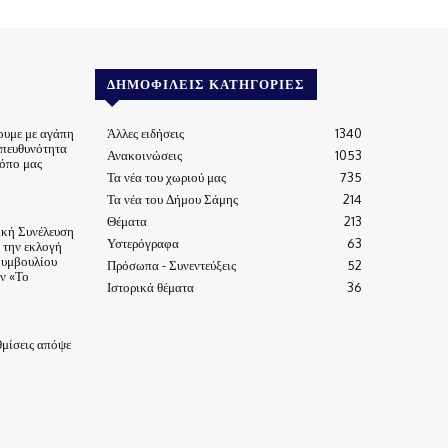
ΔΗΜΟΦΙΛΕΊΣ ΚΑΤΗΓΟΡΊΕΣ
ουμε με αγάπη
Άλλες ειδήσεις
1340
υπευθυνότητα
Ανακοινώσεις
1053
τόπο μας
Τα νέα του χωριού μας
735
Τα νέα του Δήμου Σάμης
214
Θέματα
213
ική Συνέλευση
Υστερόγραφα
63
α την εκλογή
Συμβουλίου
Πρόσωπα - Συνεντεύξεις
52
ν «Το
Ιστορικά θέματα
36
μίσεις απόψε