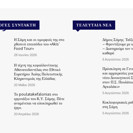
.gr
ΟΓΈΣ ΣΥΝΤΆΚΤΗ
ΤΕΛΕΥΤΑΊΑ ΝΈΑ
Η Σάμη και οι ομορφιές της στο
Δήμος Σάμης: Ταΐζ
χθεσινό επεισόδιο του «Akis’
– Φροντίζουμε με 
Food Tour»
– Διατηρούμε τον 
καθαρό
28 Ιουνίου 2026
6 Αυγούστου 2026
Η τέχνη της κεφαλλονίτικης
Πρόσκληση σε Γεν
Αθανατοδαντέλας στο Εθνικό
και αρχαιρεσίες γι
Ευρετήριο Άυλης Πολιτιστικής
νέου Διοικητικού 
Κληρονομιάς της Ελλάδας
στον Π.Σ. Πουλάτω
20 Μαΐου 2026
Αγκαλάκι»
5 Αυγούστου 2026
Το poulatakefalonias στο
εργοτάξιο του Κ.Υ. Σάμης. Πότε
Κυκλοφοριακές ρυθ
αναμένεται να ολοκληρωθεί το
στη Σάμη
έργο.
5 Αυγούστου 2026
20 Απριλίου 2026