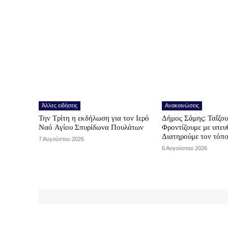
Άλλες ειδήσεις
Ανακοινώσεις
Την Τρίτη η εκδήλωση για τον Ιερό
Δήμος Σάμης: Ταΐζο
Ναό Αγίου Σπυρίδωνα Πουλάτων
Φροντίζουμε με υπε
Διατηρούμε τον τόπ
7 Αυγούστου 2026
6 Αυγούστου 2026