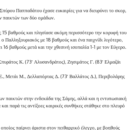
Σπύρου Παππαδάτου έχασε ευκαιρίες για να διευρύνει το σκορ,
ν παικτών των δύο ομάδων.
ς 15 βαθμούς και πλησίασε ακόμη περισσότερο την κορυφή του
 ο Παλληξουριακός με 18 βαθμούς και ένα παιχνίδι λιγότερο,
16 βαθμούς μετά και την χθεσινή ισοπαλία 1-1 με τον Εύγερο.
Σπυράτος Κ. (73′ Αλυσανδράτος), Ζησιμάτος Γ. (83′ Ελμαζάι
Ε., Μετάι Μ., Δελλαπόρτας Δ. (73′ Βαλλάτος Δ.), Περιβολάρης
ων παικτών στην ενδεκάδα της Σάμης, αλλά και η εντυπωσιακή
 και παρά τις αντίξοες καιρικές συνθήκες στάθηκε στο πλευρό
οποίος παίρνει άριστα στον πειθαρχικό έλεγχο, με βοηθούς