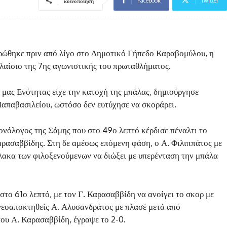
Facebook
Twitter
κοινοποίηση
ηρώθηκε πριν από λίγο στο Δημοτικό Γήπεδο Καραβομύλου, η
λαίσιο της 7ης αγωνιστικής του πρωταθλήματος.
μας Ενότητας είχε την κατοχή της μπάλας, δημιούργησε
Παπαβασιλείου, ωστόσο δεν ευτύχησε να σκοράρει.
μονόλογος της Σάμης που στο 49ο λεπτό κέρδισε πέναλτι το
αρασαββίδης. Στη δε αμέσως επόμενη φάση, ο Α. Φιλιππάτος με
ακα των φιλοξενούμενων να διώξει με υπερένταση την μπάλα
στο 61ο λεπτό, με τον Γ. Καρασαββίδη να ανοίγει το σκορ με
 νεοαποκτηθείς Α. Αλυσανδράτος με πλασέ μετά από
ου Α. Καρασαββίδη, έγραψε το 2-0.