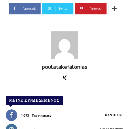
Facebook
Twitter
Pinterest
poulatakefalonias
ΜΕΊΝΕ ΣΥΝΔΕΔΕΜΈΝΟΣ
ΚΆΝΤΕ LIKE
1,093
Υποστηρικτές