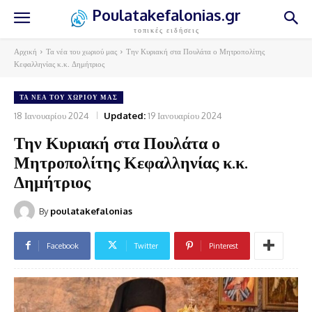
Poulatakefalonias.gr
τοπικές ειδήσεις
Αρχική
Τα νέα του χωριού μας
Την Κυριακή στα Πουλάτα ο Μητροπολίτης
Κεφαλληνίας κ.κ. Δημήτριος
ΤΑ ΝΈΑ ΤΟΥ ΧΩΡΙΟΎ ΜΑΣ
18 Ιανουαρίου 2024
Updated:
19 Ιανουαρίου 2024
Την Κυριακή στα Πουλάτα ο
Μητροπολίτης Κεφαλληνίας κ.κ.
Δημήτριος
By
poulatakefalonias
Facebook
Twitter
Pinterest