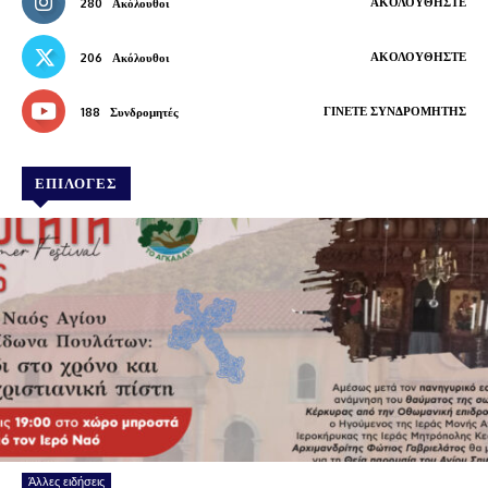
ΑΚΟΛΟΥΘΉΣΤΕ
280
Ακόλουθοι
ΑΚΟΛΟΥΘΉΣΤΕ
206
Ακόλουθοι
ΓΊΝΕΤΕ ΣΥΝΔΡΟΜΗΤΉΣ
188
Συνδρομητές
ΕΠΙΛΟΓΕΣ
Άλλες ειδήσεις