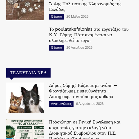
Άυλης Πολιτιστικής Κληρονομιάς της
Ελλάδας
Θέματα
20 Μαΐου 2026
Το poulatakefalonias στο εργοτάξιο του
Κ.Υ. Σάμης. Πότε αναμένεται να
ολοκληρωθεί το έργο.
Θέματα
20 Απριλίου 2026
ΤΕΛΕΥΤΑΊΑ ΝΈΑ
Δήμος Σάμης: Ταΐζουμε με αγάπη –
Φροντίζουμε με υπευθυνότητα –
Διατηρούμε τον τόπο μας καθαρό
Ανακοινώσεις
6 Αυγούστου 2026
Πρόσκληση σε Γενική Συνέλευση και
αρχαιρεσίες για την εκλογή νέου
Διοικητικού Συμβουλίου στον Π.Σ.
Πουλάτων «Το Αγκαλάκι»