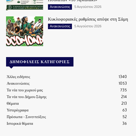
Ανακοινώσεις
5 Αυγούστου 2026
Κυκλοφοριακές ρυθμίσεις απόψε στη Σάμη
Ανακοινώσεις
5 Αυγούστου 2026
ΔΗΜΟΦΙΛΕΊΣ ΚΑΤΗΓΟΡΊΕΣ
Άλλες ειδήσεις
1340
Ανακοινώσεις
1053
Τα νέα του χωριού μας
735
Τα νέα του Δήμου Σάμης
214
Θέματα
213
Υστερόγραφα
63
Πρόσωπα - Συνεντεύξεις
52
Ιστορικά θέματα
36