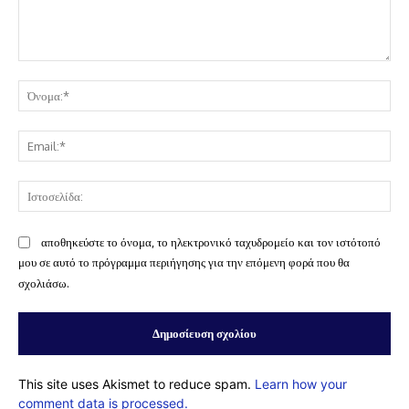
Σχόλιο:
Όν
Ema
Ισ
αποθηκεύστε το όνομα, το ηλεκτρονικό ταχυδρομείο και τον ιστότοπό
μου σε αυτό το πρόγραμμα περιήγησης για την επόμενη φορά που θα
σχολιάσω.
This site uses Akismet to reduce spam.
Learn how your
comment data is processed.