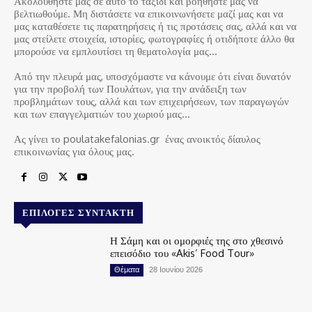
Ακολουθήστε μας σε αυτό το ταξίδι και βοηθήστε μας να
βελτιωθούμε. Μη διστάσετε να επικοινωνήσετε μαζί μας και να
μας καταθέσετε τις παρατηρήσεις ή τις προτάσεις σας, αλλά και να
μας στείλετε στοιχεία, ιστορίες, φωτογραφίες ή οτιδήποτε άλλο θα
μπορούσε να εμπλουτίσει τη θεματολογία μας…
Από την πλευρά μας, υποσχόμαστε να κάνουμε ότι είναι δυνατόν
για την προβολή των Πουλάτων, για την ανάδειξη των
προβλημάτων τους, αλλά και των επιχειρήσεων, των παραγωγών
και των επαγγελματιών του χωριού μας…
Ας γίνει το poulatakefalonias.gr ένας ανοικτός δίαυλος
επικοινωνίας για όλους μας.
ΕΠΙΛΟΓΈΣ ΣΥΝΤΆΚΤΗ
Η Σάμη και οι ομορφιές της στο χθεσινό
επεισόδιο του «Akis’ Food Tour»
Θέματα
28 Ιουνίου 2026