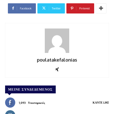
Facebook
Twitter
Pinterest
poulatakefalonias
ΜΕΊΝΕ ΣΥΝΔΕΔΕΜΈΝΟΣ
ΚΆΝΤΕ LIKE
1,093
Υποστηρικτές