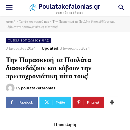
Poulatakefalonias.gr
τοπικές ειδήσεις
Αρχική
Τα νέα του χωριού μας
Την Παρασκευή τα Πουλάτα διασκεδάζουν και
κόβουν την πρωτοχρονιάτικη πίτα τους!
ΤΑ ΝΈΑ ΤΟΥ ΧΩΡΙΟΎ ΜΑΣ
3 Ιανουαρίου 2024
Updated:
3 Ιανουαρίου 2024
Την Παρασκευή τα Πουλάτα
διασκεδάζουν και κόβουν την
πρωτοχρονιάτικη πίτα τους!
By
poulatakefalonias
Facebook
Twitter
Pinterest
Πρόσκληση