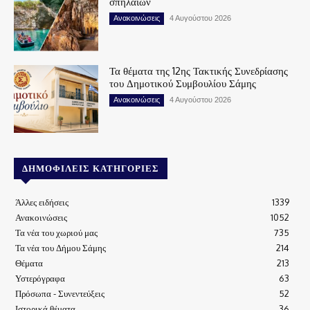
σπηλαίων
Ανακοινώσεις
4 Αυγούστου 2026
Τα θέματα της 12ης Τακτικής Συνεδρίασης
του Δημοτικού Συμβουλίου Σάμης
Ανακοινώσεις
4 Αυγούστου 2026
ΔΗΜΟΦΙΛΕΊΣ ΚΑΤΗΓΟΡΊΕΣ
Άλλες ειδήσεις
1339
Ανακοινώσεις
1052
Τα νέα του χωριού μας
735
Τα νέα του Δήμου Σάμης
214
Θέματα
213
Υστερόγραφα
63
Πρόσωπα - Συνεντεύξεις
52
Ιστορικά θέματα
36