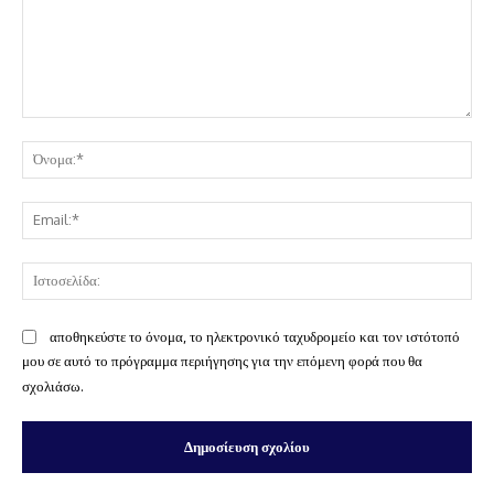
Σχόλιο:
Όν
Ema
Ισ
αποθηκεύστε το όνομα, το ηλεκτρονικό ταχυδρομείο και τον ιστότοπό
μου σε αυτό το πρόγραμμα περιήγησης για την επόμενη φορά που θα
σχολιάσω.