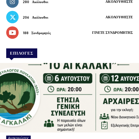
ΑΚΟΛΟΥΘΉΣΤΕ
280
Ακόλουθοι
ΑΚΟΛΟΥΘΉΣΤΕ
206
Ακόλουθοι
ΓΊΝΕΤΕ ΣΥΝΔΡΟΜΗΤΉΣ
188
Συνδρομητές
ΕΠΙΛΟΓΕΣ
Ανακοινώσεις