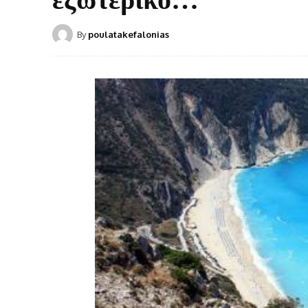
By
poulatakefalonias