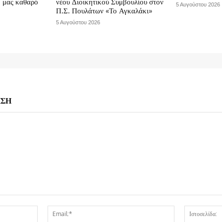
ο μας καθαρό
νέου Διοικητικού Συμβουλίου στον
5 Αυγούστου 2026
Π.Σ. Πουλάτων «Το Αγκαλάκι»
5 Αυγούστου 2026
ΗΣΗ
Όνομα:*
Email:*