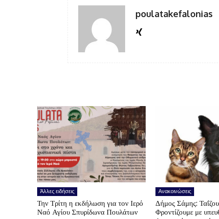
poulatakefalonias
Άλλες ειδήσεις
Ανακοινώσεις
Την Τρίτη η εκδήλωση για τον Ιερό
Δήμος Σάμης: Ταΐζο
Ναό Αγίου Σπυρίδωνα Πουλάτων
Φροντίζουμε με υπε