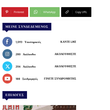
Pinterest
WhatsApp
Copy URL
ΜΕΊΝΕ ΣΥΝΔΕΔΕΜΈΝΟΣ
ΚΆΝΤΕ LIKE
1,093
Υποστηρικτές
ΑΚΟΛΟΥΘΉΣΤΕ
280
Ακόλουθοι
ΑΚΟΛΟΥΘΉΣΤΕ
206
Ακόλουθοι
ΓΊΝΕΤΕ ΣΥΝΔΡΟΜΗΤΉΣ
188
Συνδρομητές
ΕΠΙΛΟΓΕΣ