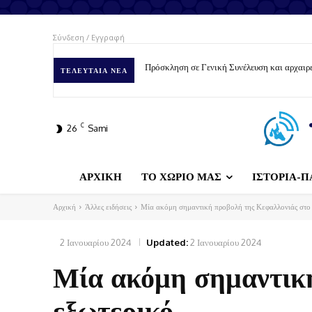
Σύνδεση / Εγγραφή
Πρόσκληση σε Γενική Συνέλευση και αρχαιρε
ΤΕΛΕΥΤΑΊΑ ΝΈΑ
C
26
Sami
ΑΡΧΙΚΗ
ΤΟ ΧΩΡΙΟ ΜΑΣ
ΙΣΤΟΡΙΑ-Π
Αρχική
Άλλες ειδήσεις
Μία ακόμη σημαντική προβολή της Κεφαλλονιάς στο 
2 Ιανουαρίου 2024
Updated:
2 Ιανουαρίου 2024
Μία ακόμη σημαντική
εξωτερικό…