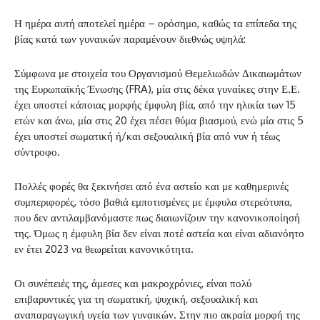
Η ημέρα αυτή αποτελεί ημέρα – ορόσημο, καθώς τα επίπεδα της
βίας κατά των γυναικών παραμένουν διεθνώς υψηλά:
Σύμφωνα με στοιχεία του Οργανισμού Θεμελιωδών Δικαιωμάτων
της Ευρωπαϊκής Ένωσης (FRA), μία στις δέκα γυναίκες στην Ε.Ε.
έχει υποστεί κάποιας μορφής έμφυλη βία, από την ηλικία των 15
ετών και άνω, μία στις 20 έχει πέσει θύμα βιασμού, ενώ μία στις 5
έχει υποστεί σωματική ή/και σεξουαλική βία από νυν ή τέως
σύντροφο.
Πολλές φορές θα ξεκινήσει από ένα αστείο και με καθημερινές
συμπεριφορές, τόσο βαθιά εμποτισμένες με έμφυλα στερεότυπα,
που δεν αντιλαμβανόμαστε πως διαιωνίζουν την κανονικοποίησή
της. Όμως η έμφυλη βία δεν είναι ποτέ αστεία και είναι αδιανόητο
εν έτει 2023 να θεωρείται κανονικότητα.
Οι συνέπειές της, άμεσες και μακροχρόνιες, είναι πολύ
επιβαρυντικές για τη σωματική, ψυχική, σεξουαλική και
αναπαραγωγική υγεία των γυναικών. Στην πιο ακραία μορφή της