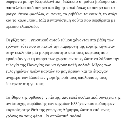
σύμφωνα με την Κεφαλλονίτικη διάλεκτο σημαίνει βράσιμο και
αποτελείται από όσπρια και δημητριακά όπως τα άσπρα και τα
μαυρομάτικα φασόλια, οι φακές, τα ρεβύθια, τα κουκιά, το στάρι
και το καλαμπόκι. Μία πεντανόστιμη σούπα που σερβίρεται με
φρέσκο ελαιόλαδο.
Οι ρίζες του… γευστικού αυτού εθίμου χάνονται στα βάθη των
χρόνων, τότε που οι πιστοί την παραμονή της εορτής πήγαιναν
στην εκκλησία μία μικρή ποσότητα από τους καρπούς που
προόριζαν για τη σπορά των χωραφιών τους, ώστε να λάβουν την
ευλογία της Παναγίας και να έχουν καλή σοδειά. Μέρος των
ευλογημένων πλέον καρπών το μαγείρευαν και το έτρωγαν
ανήμερα των Εισοδίων γιορτής, ενώ τους υπόλοιπους τους
έσπερναν στη γη τους.
Το έθιμο της ορθόδοξης πίστης, αποτελεί ουσιαστικά συνέχεια της
αντίστοιχης παράδοσης των αρχαίων Ελλήνων που πρόσφεραν
καρπούς στην Θεά της γεωργίας Δήμητρα, ώστε ο επόμενος
χρόνος να τους φέρει μία αποδοτική σοδειά.