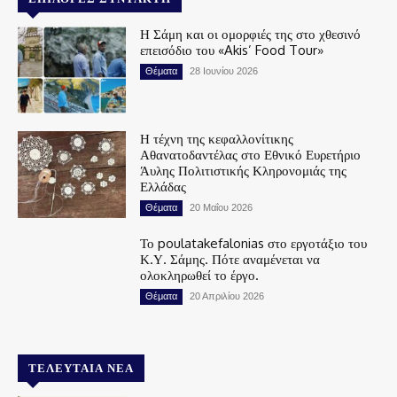
Η Σάμη και οι ομορφιές της στο χθεσινό
επεισόδιο του «Akis’ Food Tour»
Θέματα
28 Ιουνίου 2026
Η τέχνη της κεφαλλονίτικης
Αθανατοδαντέλας στο Εθνικό Ευρετήριο
Άυλης Πολιτιστικής Κληρονομιάς της
Ελλάδας
Θέματα
20 Μαΐου 2026
Το poulatakefalonias στο εργοτάξιο του
Κ.Υ. Σάμης. Πότε αναμένεται να
ολοκληρωθεί το έργο.
Θέματα
20 Απριλίου 2026
ΤΕΛΕΥΤΑΊΑ ΝΈΑ