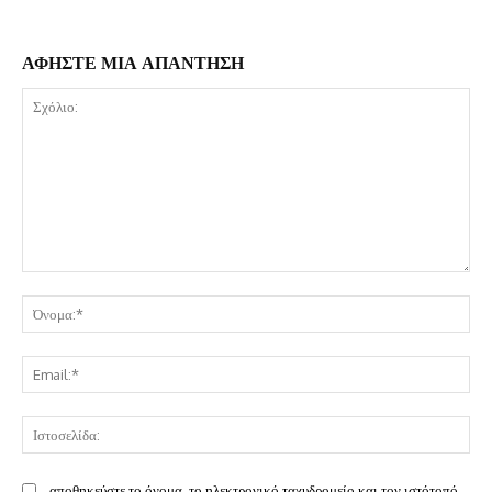
ΑΦΗΣΤΕ ΜΙΑ ΑΠΑΝΤΗΣΗ
Σχόλιο:
Όν
Ema
Ισ
αποθηκεύστε το όνομα, το ηλεκτρονικό ταχυδρομείο και τον ιστότοπό