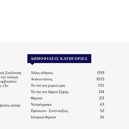
ΔΗΜΟΦΙΛΕΊΣ ΚΑΤΗΓΟΡΊΕΣ
ική Συνέλευση
Άλλες ειδήσεις
1339
α την εκλογή
Ανακοινώσεις
1053
Συμβουλίου
Τα νέα του χωριού μας
735
ν «Το
Τα νέα του Δήμου Σάμης
214
Θέματα
213
Υστερόγραφα
63
μίσεις απόψε
Πρόσωπα - Συνεντεύξεις
52
Ιστορικά θέματα
36