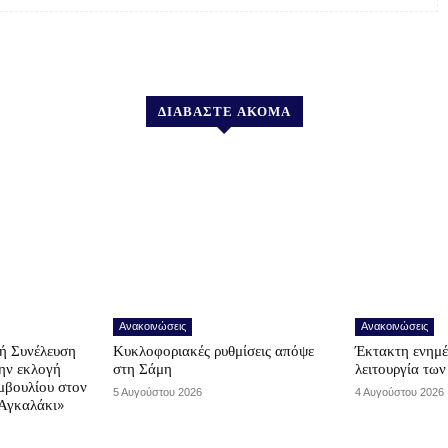
ΔΙΑΒΑΣΤΕ ΑΚΟΜΑ
Ανακοινώσεις
Ανακοινώσεις
ή Συνέλευση
Κυκλοφοριακές ρυθμίσεις απόψε
Έκτακτη ενημέ
την εκλογή
στη Σάμη
λειτουργία τω
μβουλίου στον
5 Αυγούστου 2026
4 Αυγούστου 2026
Αγκαλάκι»