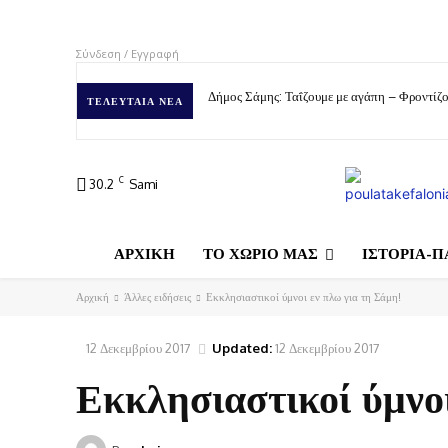
Σύνδεση / Εγγραφή
Δήμος Σάμης: Ταΐζουμε με αγάπη – Φροντίζο
ΤΕΛΕΥΤΑΊΑ ΝΈΑ
C
30.2
Sami
ΑΡΧΙΚΗ
ΤΟ ΧΩΡΙΟ ΜΑΣ
ΙΣΤΟΡΙΑ-Π
Αρχική
Άλλες ειδήσεις
Εκκλησιαστικοί ύμνοι εν πλω για τη Σάμη!
12 Δεκεμβρίου 2017
Updated:
12 Δεκεμβρίου 2017
Εκκλησιαστικοί ύμνοι