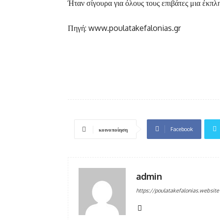
Ήταν σίγουρα για όλους τους επιβάτες μια έκπλη
Πηγή: www.poulatakefalonias.gr
Facebook
κοινοποίηση
admin
https://poulatakefalonias.website