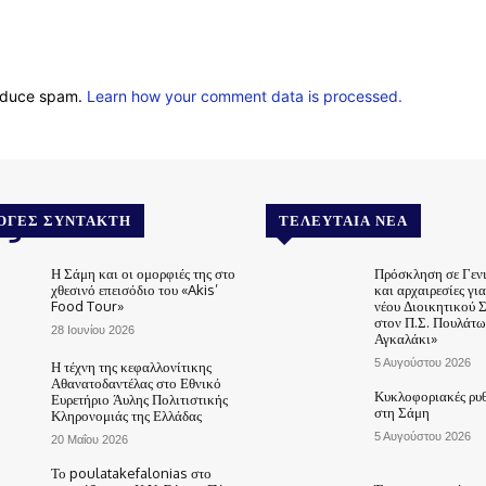
reduce spam.
Learn how your comment data is processed.
.gr
ΟΓΈΣ ΣΥΝΤΆΚΤΗ
ΤΕΛΕΥΤΑΊΑ ΝΈΑ
Η Σάμη και οι ομορφιές της στο
Πρόσκληση σε Γεν
χθεσινό επεισόδιο του «Akis’
και αρχαιρεσίες γι
Food Tour»
νέου Διοικητικού 
στον Π.Σ. Πουλάτω
28 Ιουνίου 2026
Αγκαλάκι»
5 Αυγούστου 2026
Η τέχνη της κεφαλλονίτικης
Αθανατοδαντέλας στο Εθνικό
Κυκλοφοριακές ρυθ
Ευρετήριο Άυλης Πολιτιστικής
στη Σάμη
Κληρονομιάς της Ελλάδας
5 Αυγούστου 2026
20 Μαΐου 2026
Το poulatakefalonias στο