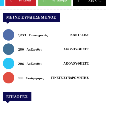
Pinterest
WhatsApp
Copy URL
ΜΕΊΝΕ ΣΥΝΔΕΔΕΜΈΝΟΣ
ΚΆΝΤΕ LIKE
1,093
Υποστηρικτές
ΑΚΟΛΟΥΘΉΣΤΕ
280
Ακόλουθοι
ΑΚΟΛΟΥΘΉΣΤΕ
206
Ακόλουθοι
ΓΊΝΕΤΕ ΣΥΝΔΡΟΜΗΤΉΣ
188
Συνδρομητές
ΕΠΙΛΟΓΕΣ