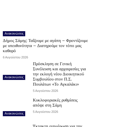
Ανακοινώσεις
Δήμος Σάμης: Ταΐζουμε με αγάπη – Φροντίζουμε
με υπευθυνότητα – Διατηρούμε τον τόπο μας
καθαρό
6 Αυγούστου 2026
Πρόσκληση σε Γενική
Συνέλευση και αρχαιρεσίες για
την εκλογή νέου Διοικητικού
Ανακοινώσεις
Συμβουλίου στον Π.Σ.
Πουλάτων «Το Αγκαλάκι»
5 Αυγούστου 2026
Κυκλοφοριακές ρυθμίσεις
απόψε στη Σάμη
5 Αυγούστου 2026
Ανακοινώσεις
Έκτακτη ενημέρωση για την