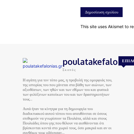
This site uses Akismet to 
poulatakefalonias
ΕΠΙΛ
Σκοπός
Η αγάπη για τον τόπο μας, η προβολή της ομορφιάς του,
της ιστορίας του που χάνεται στα βάθη των αιώνων, των
αξιοθέατων, των ηθών και των εθίμων του και φυσικά
των φιλόξενων κατοίκων του και των δραστηριοτήτων
τους…
Αυτά ήταν τα κίνητρα για τη δημιουργία του
διαδικτυακού αυτού τόπου που απευθύνεται σε όσους
επιθυμούν να γνωρίσουν τα Πουλάτα, αλλά και στους
Πουλιάδες όπου γης που θέλουν να αισθάνονται ότι
βρίσκονται κοντά στο χωριό τους, όσο μακριά και αν οι
συνθήκες τους οδήγησαν…