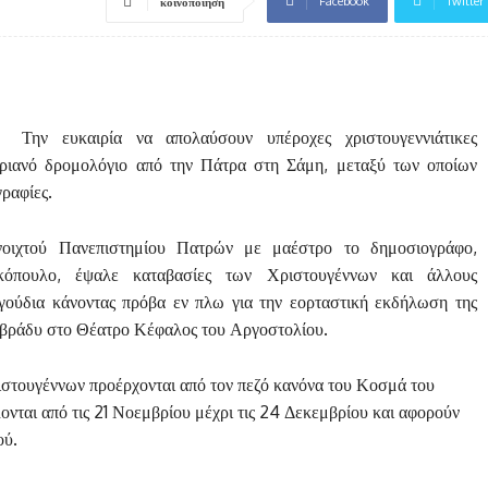
Facebook
Twitter
κοινοποίηση
Την ευκαιρία να απολαύσουν υπέροχες χριστουγεννιάτικες
εριανό δρομολόγιο από την Πάτρα στη Σάμη, μεταξύ των οποίων
γραφίες.
νοιχτού Πανεπιστημίου Πατρών με μαέστρο το δημοσιογράφο,
κόπουλο, έψαλε καταβασίες των Χριστουγέννων και άλλους
γούδια κάνοντας πρόβα εν πλω για την εορταστική εκδήλωση της
 βράδυ στο Θέατρο Κέφαλος του Αργοστολίου.
ριστουγέννων προέρχονται από τον πεζό κανόνα του Κοσμά του
ονται από τις 21 Νοεμβρίου μέχρι τις 24 Δεκεμβρίου και αφορούν
ού.