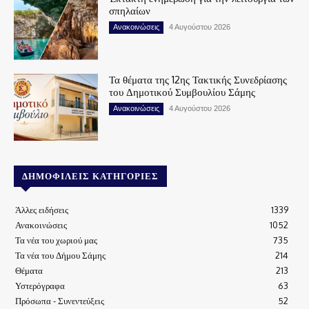
σπηλαίων
Ανακοινώσεις
4 Αυγούστου 2026
Τα θέματα της 12ης Τακτικής Συνεδρίασης
του Δημοτικού Συμβουλίου Σάμης
Ανακοινώσεις
4 Αυγούστου 2026
ΔΗΜΟΦΙΛΕΊΣ ΚΑΤΗΓΟΡΊΕΣ
Άλλες ειδήσεις
1339
Ανακοινώσεις
1052
Τα νέα του χωριού μας
735
Τα νέα του Δήμου Σάμης
214
Θέματα
213
Υστερόγραφα
63
Πρόσωπα - Συνεντεύξεις
52