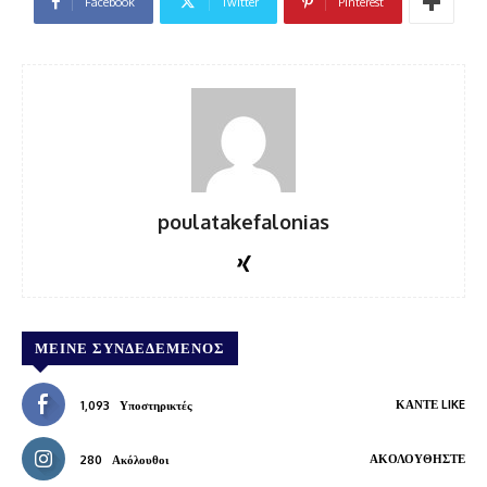
Facebook
Twitter
Pinterest
poulatakefalonias
ΜΕΊΝΕ ΣΥΝΔΕΔΕΜΈΝΟΣ
ΚΆΝΤΕ LIKE
1,093
Υποστηρικτές
ΑΚΟΛΟΥΘΉΣΤΕ
280
Ακόλουθοι