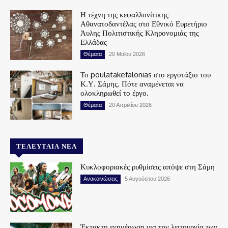
Η τέχνη της κεφαλλονίτικης
Αθανατοδαντέλας στο Εθνικό Ευρετήριο
Άυλης Πολιτιστικής Κληρονομιάς της
Ελλάδας
Θέματα
20 Μαΐου 2026
Το poulatakefalonias στο εργοτάξιο του
Κ.Υ. Σάμης. Πότε αναμένεται να
ολοκληρωθεί το έργο.
Θέματα
20 Απριλίου 2026
ΤΕΛΕΥΤΑΊΑ ΝΈΑ
Κυκλοφοριακές ρυθμίσεις απόψε στη Σάμη
Ανακοινώσεις
5 Αυγούστου 2026
Έκτακτη ενημέρωση για την λειτουργία των