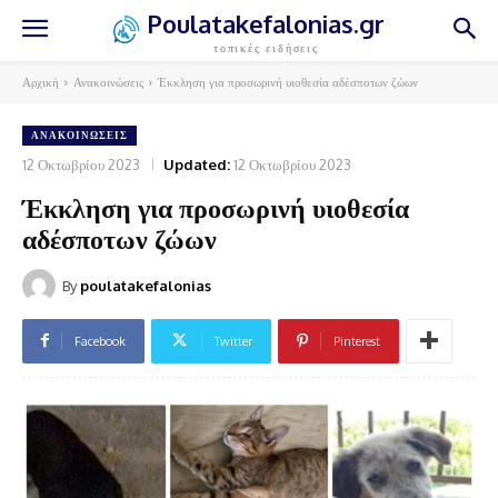
Poulatakefalonias.gr
τοπικές ειδήσεις
Αρχική
Ανακοινώσεις
Έκκληση για προσωρινή υιοθεσία αδέσποτων ζώων
ΑΝΑΚΟΙΝΏΣΕΙΣ
12 Οκτωβρίου 2023
Updated:
12 Οκτωβρίου 2023
Έκκληση για προσωρινή υιοθεσία
αδέσποτων ζώων
By
poulatakefalonias
Facebook
Twitter
Pinterest