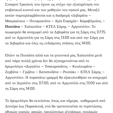
Σταυρού Τραυλού, που έχουν ως στόχο την εξυπηρέτηση του
επιβατικού κοινού και των μαθητών του νησιού μας. Μεταξύ
αυτών συμπεριλαμβάνεται και η διαδρομή «Διβαράτα –
Μακρυώτικα – Ποταμιανάτα – Αγία Ευφημία– Καραβόμυλος –
Πουλάτα
– Χαλιωτάτα – ΚΤΕΛ Σάμης – Αργοστόλι». Το
λεωφορείο θα αναχωρεί από τα Διβαράτα για τη Σάμη στις 07:15,
από το Αργοστόλι για τη Σάμη στις 13:00 και από την Σάμη για
τα Διβαράτα και όλες τις ενδιάμεσες στάσεις στις 14:00.
Πλέον τα Πουλάτα αλλά και τα γειτονικά μας Χαλιωτάτα μετά
από πάρα πολλά χρόνια δεν θα εξυπηρετούνται από το
δρομολόγιο «Διγαλέτο – Τσακαρισιάνος – Κουλουράτα –
Ζερβάτα – Γριζάτα – Καταποδάτα – Ρουπάκι – ΚΤΕΛ Σάμης –
Αργοστόλι». Η παραπάνω γραμμή θα εξακολουθήσει να αναχωρεί
από το Διγαλέτο στις 07:00, από το Αργοστόλι στις 13:00 και από
τη Σάμη στις 14:00.
Το δρομολόγιο θα εκτελείται, όπως και σήμερα, καθημερινά από
Δευτέρα έως Παρασκευή, ενώ θα τροποποιείται σε περιπτώσεις
εθνικών εορτών, αργιών, πα
ν
ε
λλ
ηνίων εξετάσεων, σχολικών