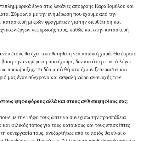
 αντιπλημμυρικά έργα στις λεκάνες απορροής Καραβομύλου και
λάτα. Σύμφωνα με την ενημέρωση που έχουμε από την
ν κατασκευή μικρών φραγμάτων για την διευθέτηση και
εχνικών έργων γεφύρωσής τους, καθώς και στην κατασκευή
ενου έτους θα έχει τοποθετηθεί η νέα παιδική χαρά. Θα έπρεπε
ε βάση την ενημέρωση που έχουμε, δεν κατέστη εφικτό λόγω
υς προκήρυξης. Τα δύο αυτά θέματα έχουν ξεπεραστεί και
χωριό μας έναν σύγχρονο και ασφαλή χώρο αναψυχής των
ε στους ψηφοφόρους αλλά και στους ανθυποψηφίους σας;
σουν με την ψήφο τους ώστε να συνεχίσω την προσπάθεια
και φιλικός τόπος για τους κατοίκους και τους επισκέπτες
τη συνεργασία τους, ανεξαρτήτως από το ποιός θα είναι ο
/η Πρόεδρος των Πουλάτων. Άλλωστε τα προβλήματά μας είναι