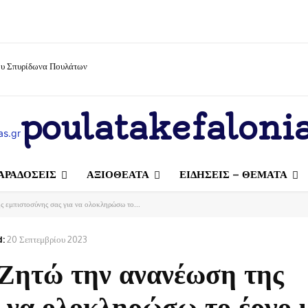
ίου Σπυρίδωνα Πουλάτων
poulatakefalonia
ΑΡΑΔΟΣΕΙΣ
ΑΞΙΟΘΕΑΤΑ
ΕΙΔΗΣΕΙΣ – ΘΕΜΑΤΑ
ς εμπιστοσύνης σας για να ολοκληρώσω το...
:
20 Σεπτεμβρίου 2023
 Ζητώ την ανανέωση της
α να ολοκληρώσω το έργο 