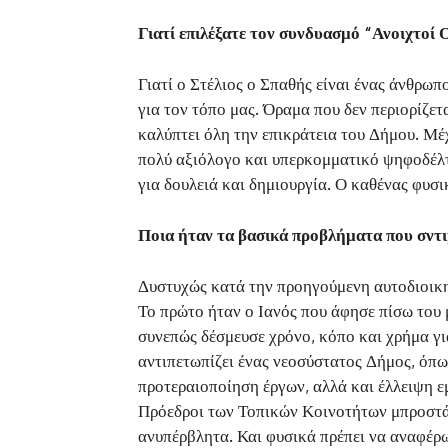
Γιατί επιλέξατε τον συνδυασμό “Ανοιχτοί 
Γιατί ο Στέλιος ο Σπαθής είναι ένας άνθρωπ
για τον τόπο μας. Όραμα που δεν περιορίζετ
καλύπτει όλη την επικράτεια του Δήμου. Μέχ
πολύ αξιόλογο και υπερκομματικό ψηφοδέλτ
για δουλειά και δημιουργία. Ο καθένας φυσικ
Ποια ήταν τα βασικά προβλήματα που σντ
Δυστυχώς κατά την προηγούμενη αυτοδιοικη
Το πρώτο ήταν ο Ιανός που άφησε πίσω του 
συνεπώς δέσμευσε χρόνο, κόπο και χρήμα για
αντιπετωπίζει ένας νεοσύστατος Δήμος, όπω
προτεραιοποίηση έργων, αλλά και έλλειψη εμ
Πρόεδροι των Τοπικών Κοινοτήτων μπροστά 
ανυπέρβλητα. Και φυσικά πρέπει να αναφέρω