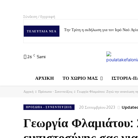
Σύνδεση / Εγγραφή
Την Τρίτη η εκδήλωση για τον Ιερό Ναό Αγ
ΤΕΛΕΥΤΑΊΑ ΝΈΑ
C
26
Sami
ΑΡΧΙΚΗ
ΤΟ ΧΩΡΙΟ ΜΑΣ
ΙΣΤΟΡΙΑ-Π
Αρχική
Πρόσωπα - Συνεντεύξεις
Γεωργία Φλαμιάτου: Ζητώ την ανανέωση τη
20 Σεπτεμβρίου 2023
Updated
ΠΡΌΣΩΠΑ - ΣΥΝΕΝΤΕΎΞΕΙΣ
Γεωργία Φλαμιάτου:
εμπιστοσύνης σας γι