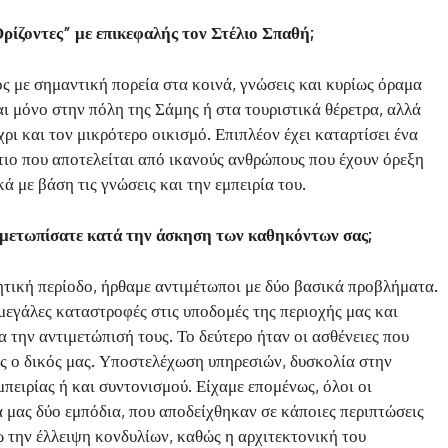
Ορίζοντες” με επικεφαλής τον Στέλιο Σπαθή;
ος με σημαντική πορεία στα κοινά, γνώσεις και κυρίως όραμα
αι μόνο στην πόλη της Σάμης ή στα τουριστικά θέρετρα, αλλά
ρι και τον μικρότερο οικισμό. Επιπλέον έχει καταρτίσει ένα
ιο που αποτελείται από ικανούς ανθρώπους που έχουν όρεξη
ά με βάση τις γνώσεις και την εμπειρία του.
ιμετωπίσατε κατά την άσκηση των καθηκόντων σας;
τική περίοδο, ήρθαμε αντιμέτωποι με δύο βασικά προβλήματα.
μεγάλες καταστροφές στις υποδομές της περιοχής μας και
 την αντιμετώπισή τους. Το δεύτερο ήταν οι ασθένειες που
ς ο δικός μας. Υποστελέχωση υπηρεσιών, δυσκολία στην
πειρίας ή και συντονισμού. Είχαμε επομένως, όλοι οι
μας δύο εμπόδια, που αποδείχθηκαν σε κάποιες περιπτώσεις
 την έλλειψη κονδυλίων, καθώς η αρχιτεκτονική του