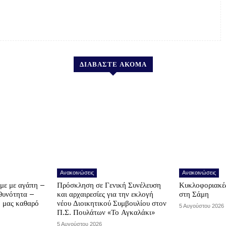
ΔΙΑΒΑΣΤΕ ΑΚΟΜΑ
Ανακοινώσεις
Ανακοινώσεις
υμε με αγάπη –
Πρόσκληση σε Γενική Συνέλευση
Κυκλοφοριακές
υθυνότητα –
και αρχαιρεσίες για την εκλογή
στη Σάμη
ο μας καθαρό
νέου Διοικητικού Συμβουλίου στον
5 Αυγούστου 2026
Π.Σ. Πουλάτων «Το Αγκαλάκι»
5 Αυγούστου 2026