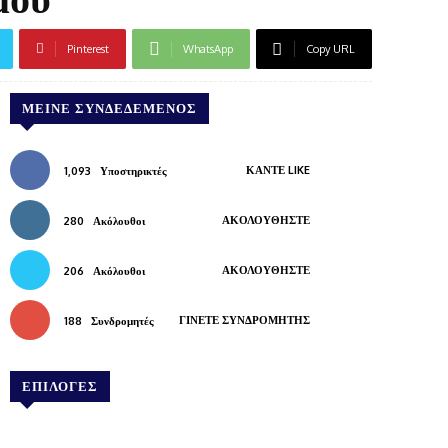
Pinterest
WhatsApp
Copy URL
ΜΕΊΝΕ ΣΥΝΔΕΔΕΜΈΝΟΣ
ΚΆΝΤΕ LIKE
1,093
Υποστηρικτές
ΑΚΟΛΟΥΘΉΣΤΕ
280
Ακόλουθοι
ΑΚΟΛΟΥΘΉΣΤΕ
206
Ακόλουθοι
ΓΊΝΕΤΕ ΣΥΝΔΡΟΜΗΤΉΣ
188
Συνδρομητές
ΕΠΙΛΟΓΕΣ