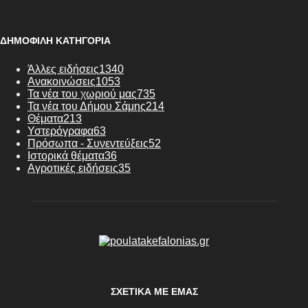
ΔΗΜΟΦΙΛΗ ΚΑΤΗΓΟΡΙΑ
Άλλες ειδήσεις
1340
Ανακοινώσεις
1053
Τα νέα του χωριού μας
735
Τα νέα του Δήμου Σάμης
214
Θέματα
213
Υστερόγραφα
63
Πρόσωπα - Συνεντεύξεις
52
Ιστορικά θέματα
36
Αγροτικές ειδήσεις
35
ΣΧΕΤΙΚΆ ΜΕ ΕΜΆΣ