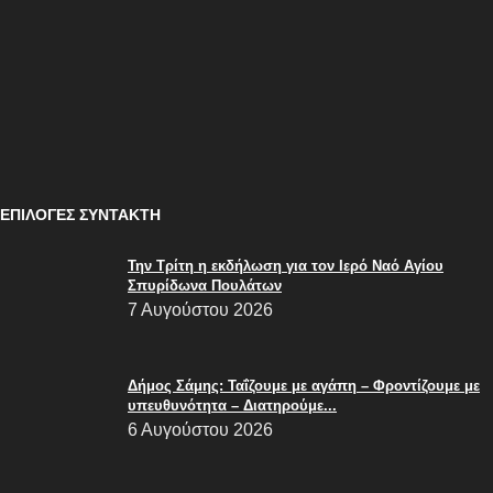
Κυκλοφοριακές ρυθμίσεις απόψε στη Σάμη
5 Αυγούστου 2026
Έκτακτη ενημέρωση για την λειτουργία των σπηλαίων
4 Αυγούστου 2026
ΕΠΙΛΟΓΈΣ ΣΥΝΤΆΚΤΗ
Την Τρίτη η εκδήλωση για τον Ιερό Ναό Αγίου
Σπυρίδωνα Πουλάτων
7 Αυγούστου 2026
Δήμος Σάμης: Ταΐζουμε με αγάπη – Φροντίζουμε με
υπευθυνότητα – Διατηρούμε...
6 Αυγούστου 2026