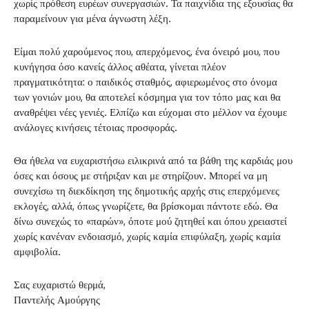
χωρίς πρόθεση ευρέων συνεργασιών. Τα παιχνίδια της εξουσίας θα
παραμείνουν για μένα άγνωστη λέξη.
Είμαι πολύ χαρούμενος που, απερχόμενος, ένα όνειρό μου, που
κυνήγησα όσο κανείς άλλος αθέατα, γίνεται πλέον
πραγματικότητα: ο παιδικός σταθμός, αφιερωμένος στο όνομα
των γονιών μου, θα αποτελεί κόσμημα για τον τόπο μας και θα
αναθρέψει νέες γενιές. Ελπίζω και εύχομαι στο μέλλον να έχουμε
ανάλογες κινήσεις τέτοιας προσφοράς.
Θα ήθελα να ευχαριστήσω ειλικρινά από τα βάθη της καρδιάς μου
όσες και όσους με στήριξαν και με στηρίζουν. Μπορεί να μη
συνεχίσω τη διεκδίκηση της δημοτικής αρχής στις επερχόμενες
εκλογές, αλλά, όπως γνωρίζετε, θα βρίσκομαι πάντοτε εδώ. Θα
δίνω συνεχώς το «παρών», όποτε μού ζητηθεί και όπου χρειαστεί
χωρίς κανέναν ενδοιασμό, χωρίς καμία επιφύλαξη, χωρίς καμία
αμφιβολία.
Σας ευχαριστώ θερμά,
Παντελής Αμούργης