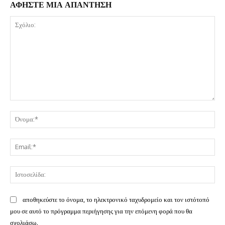
ΑΦΗΣΤΕ ΜΙΑ ΑΠΑΝΤΗΣΗ
Σχόλιο:
Όν
Ema
Ισ
αποθηκεύστε το όνομα, το ηλεκτρονικό ταχυδρομείο και τον ιστότοπό
μου σε αυτό το πρόγραμμα περιήγησης για την επόμενη φορά που θα
σχολιάσω.