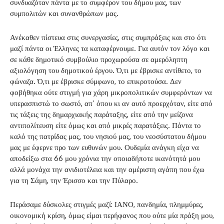
συνδυαζόταν πάντα με το συμφέρον του δήμου μας, των
συμπολιτών και συνανθρώπων μας.
Ανέκαθεν πίστευα στις συνεργασίες, στις συμπράξεις και στο ότι
μαζί πάντα οι Έλληνες τα καταφέρνουμε. Για αυτόν τον λόγο και
σε κάθε δημοτικό συμβούλιο προχωρούσα σε αμερόληπτη
αξιολόγηση του δημοτικού έργου. Ό,τι με έβρισκε αντίθετο, το
φώναζα. Ό,τι με έβρισκε σύμφωνο, το επικροτούσα. Δεν
φοβήθηκα ούτε στιγμή για χάρη μικροπολιτικών συμφερόντων να
υπερασπιστώ το σωστό, απ’ όπου κι αν αυτό προερχόταν, είτε από
τις τάξεις της δημαρχιακής παράταξης, είτε από την μείζονα
αντιπολίτευση είτε όμως και από μικρές παρατάξεις. Πάντα το
καλό της πατρίδας μας, του νησιού μας, του νεοσύστατου δήμου
μας με έφερνε προ των ευθυνών μου. Ουδεμία ανάγκη είχα να
αποδείξω στα 66 μου χρόνια την οποιαδήποτε ικανότητά μου
αλλά μονάχα την ανιδιοτέλεια και την αμέριστη αγάπη που έχω
για τη Σάμη, την Έρισσο και την Πύλαρο.
Περάσαμε δύσκολες στιγμές μαζί: ΙΑΝΟ, πανδημία, πλημμύρες,
οικονομική κρίση, όμως είμαι περήφανος που ούτε μία πράξη μου,