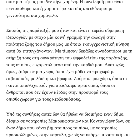
ούτε μία ψήφος μου δεν πήγε χαμένη. Η συνείδησή μου είναι
πεντακάθαρη και έρχομαι τώρα και σας απευθύνομαι με
γενναιότητα και χαμόγελο.
Σκοπός της παράταξής μου ήταν και είναι η ευρεία σύμπραξη
ιδεολογιών με στόχο μία κοινή γραμμή: την αλλαγή στην
ποιότητα ζωής του δήμου μας με όποια εκσυγχρονιστική κίνηση
αυτή θα επιτυγχάνονταν. Με τίμησαν δεκάδες συνοδοιπόροι με τη
στήριξή τους στη συγκρότηση του ψηφοδελτίου της παράταξης,
τους οποίους ευχαριστώ μέσα από την καρδιά μου. Δυστυχώς,
όμως, ζούμε σε μία χώρα, όπου έχει μάθει να προχωρά με
εκβιασμούς, με λάσπη και βρωμιά. Ζούμε σε μια χώρα, όπου οι
ικανοί οπισθοχωρούν για πρόσκαιρα αρπακτικά, όπου οι
άνθρωποι που δεν έχουν κέρδος στην προσφορά τους
οπισθοχωρούν για τους κερδοσκόπους.
Υπό τις συνθήκες αυτές δεν θα ήθελα να διοικήσω έναν δήμο,
δέσμιο σε νοοτροπίες Μακρυκωσταίων και Κοντογιώργηδων, σε
έναν δήμο που κάνει βήματα προς τα πίσω, με νοοτροπίες
προσκολλημένες στην καρέκλα, χωρίς να υπάρχει προοπτική και