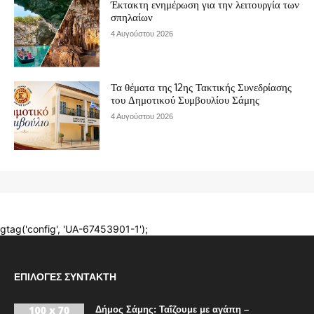
ΕΠΙΛΟΓΈΣ ΣΥΝΤΆΚΤΗ
Δήμος Σάμης: Ταΐζουμε με αγάπη –