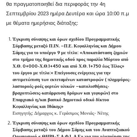
θα πραγματοποιηθεί δια περιφοράς την 4η
Σεπτεμβρίου 2023 ημέρα Δευτέρα και ώρα 10:00 π.μ
με θέματα ημερήσιας διάταξης:
Έγκριση σύναψης και όρων σχεδίου Προγραμματικής
Σύμβασης μεταξύ Π.ΙΝ. –Π.Ε. Κεφαλληνίας και Δήμου
Σάμης για το υποέργο 9 με τίτλο: «Αποκατάσταση ζημιών
στο τμήμα της δημοτικής οδού προς παραλία Μύρτου από
Χ.Θ. 0+000-Χ.Θ.1+450 και από Χ.Θ. 1+750 έως Τέλος»
του έργου με τίτλο:« Επείγουσες ενέργειες για την
αντιμετώπιση των εκτεταμένων καταστροφών ( πλημμύρες-
λασποροές-ροές φερτών υλικών –κατολισθήσεις-
βραχοπτώσεις-κατάρρευση δρόμων και γεφυρών) στο
Επαρχιακό η/και βασικό Δημοτικό οδικό δίκτυο
Κεφαλληνίας και Ιθάκης»
Εισηγητής: Δήμαρχος κ. Γεράσιμος Μονιάς- Νέτης
Έγκριση σύναψης και όρων σχεδίου Προγραμματικής
Σύμβασης μεταξύ του Δήμου Σάμης και του Αναπτυξιακού
Οργανισμού « ΘΗΡΑ-Σ.Α.Φ.Ι. Α.Ε» για την υλοποίηση της