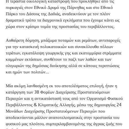
Η τεράστια οικολογική καταστροφή που προκλήθηκε από τις
πυρκαγιές στον Εθνικό Δρυμό της Πάρνηθας και στο Εθνικό
Πάρκο του Δάσους της Δαδιάς, αναδεικνύουν με τον πλέον
δραματικό τρόπο τα διαχρονικά εγκλήματα που έχουμε κάνει ως
χώρα στον κρίσιμο τομέα της προστασίας του περιβάλλοντος.
Αυθαίρετη δόμηση, μπάζωμα ποταμών και ρεμάτων, αντιπαροχές
για την κατασκευή πολυκατοικιών και συνακόλουθα πόλεων
τεράτων, εγκατάλειψη γεωργικής γης και εκατομμύρια στρέμματα
καμμένων εκτάσεων, συνθέτουν το παζλ των λαθών και των
ολιγωριών της δημόσιας διοίκησης αλλά σε κάποιες περιπτώσεις
και ημών των πολιτών…
Μία ακόμη λανθασμένη εκ του αποτελέσματος επιλογή, ήταν η
κατάργηση των 38 Φορέων Διαχείρισης Προστατευόμενων
Περιοχών και η αντικατάστασή τους από τον Οργανισμό Φυσικού
Περιβάλλοντος & Κλιματικής Αλλαγής, μέσω της δημιουργίας 24
Μονάδων Διαχείρισης Προστατευόμενων Περιοχών που
αποδεικνύονται μάλλον αναποτελεσματικές στην προστασία του
φυσικού μας πλούτου, συμπεριλαμβανομένης της άγριας ζωής που