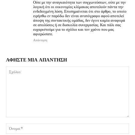
Ούτε με την αναγκαιότητα των συγχωνεύσεων, ούτε με την
λογική ότι οι οικονομίες κλίμακας αποτελούν πάντα την
ενδεδειγμένη λύση. Επισημαίνεται ότι στο άρθρο, το οποίο
ειρήσθω εν παρόδω δεν είναι ανυπόγραφο αφού αποτελεί
άποψη της συντακτικής ομάδας, δεν έγινε καμία αναφορά
σε απολύσεις ή σε δυσκολία συνεργασίας. Και πάλι σας
ευχαριστούμε για το σχόλιο και τον χρόνο που μας
αφιερώσατε.
Απάντηση
ΑΦΗΣΤΕ ΜΙΑ ΑΠΑΝΤΗΣΗ
Σχόλιο:
Όν