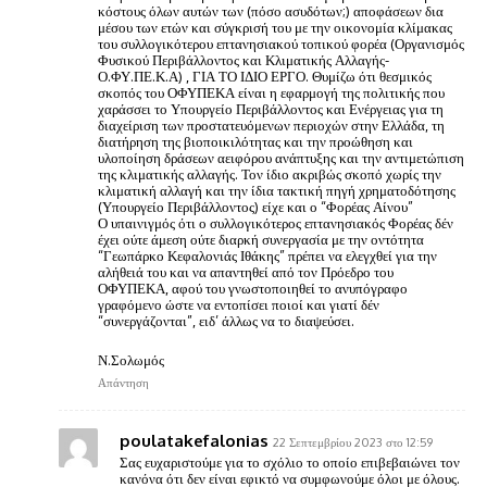
κόστους όλων αυτών των (πόσο ασυδότων;) αποφάσεων δια
μέσου των ετών και σύγκρισή του με την οικονομία κλίμακας
του συλλογικότερου επτανησιακού τοπικού φορέα (Οργανισμός
Φυσικού Περιβάλλοντος και Κλιματικής Αλλαγής-
Ο.ΦΥ.ΠΕ.Κ.Α) , ΓΙΑ ΤΟ ΙΔΙΟ ΕΡΓΟ. Θυμίζω ότι θεσμικός
σκοπός του ΟΦΥΠΕΚΑ είναι η εφαρμογή της πολιτικής που
χαράσσει το Υπουργείο Περιβάλλοντος και Ενέργειας για τη
διαχείριση των προστατευόμενων περιοχών στην Ελλάδα, τη
διατήρηση της βιοποικιλότητας και την προώθηση και
υλοποίηση δράσεων αειφόρου ανάπτυξης και την αντιμετώπιση
της κλιματικής αλλαγής. Τον ίδιο ακριβώς σκοπό χωρίς την
κλιματική αλλαγή και την ίδια τακτική πηγή χρηματοδότησης
(Υπουργείο Περιβάλλοντος) είχε και ο “Φορέας Αίνου”
Ο υπαινιγμός ότι ο συλλογικότερος επτανησιακός Φορέας δέν
έχει ούτε άμεση ούτε διαρκή συνεργασία με την οντότητα
“Γεωπάρκο Κεφαλονιάς Ιθάκης” πρέπει να ελεγχθεί για την
αλήθειά του και να απαντηθεί από τον Πρόεδρο του
ΟΦΥΠΕΚΑ, αφού του γνωστοποιηθεί το ανυπόγραφο
γραφόμενο ώστε να εντοπίσει ποιοί και γιατί δέν
“συνεργάζονται”, ειδ’ άλλως να το διαψεύσει.
Ν.Σολωμός
Απάντηση
poulatakefalonias
22 Σεπτεμβρίου 2023 στο 12:59
Σας ευχαριστούμε για το σχόλιο το οποίο επιβεβαιώνει τον
κανόνα ότι δεν είναι εφικτό να συμφωνούμε όλοι με όλους.