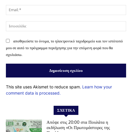
Ema
Ισ
αποθηκεύστε το όνομα, το ηλεκτρονικό ταχυδρομείο και τον ιστότοπό
μου σε αυτό το πρόγραμμα περιήγησης για την επόμενη φορά που θα
σχολιάσω.
This site uses Akismet to reduce spam.
Learn how your
comment data is processed.
ΣΧΕΤΙΚΆ
Απόψε στις 20:00 στα Πουλάτα η
εκδήλωση «Οι Πρωτομάστορες της