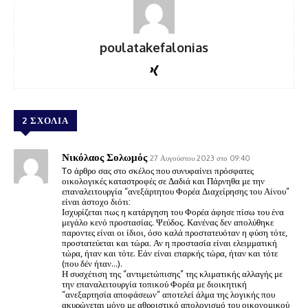
poulatakefalonias
2 ΣΧΟΛΙΑ
Νικόλαος Σολωμός
27 Αυγούστου 2023 στο 09:40
To άρθρο σας στο σκέλος που συνυφαίνει πρόσφατες
οικολογικές καταστροφές σε Δαδιά και Πάρνηθα με την
επαναλειτουργία “ανεξάρτητου Φορέα Διαχείρησης του Αίνου”
είναι άστοχο διότι:
Ισχυρίζεται πως η κατάργηση του Φορέα άφησε πίσω του ένα
μεγάλο κενό προστασίας. Ψεύδος. Κανένας δεν απολύθηκε
παροντες είναι οι ίδιοι, όσο καλά προστατευόταν η φύση τότε,
προστατεύεται και τώρα. Αν η προστασία είναι ελειμματική
τώρα, ήταν και τότε. Εάν είναι επαρκής τώρα, ήταν και τότε
(που δέν ήταν…).
Η συσχέτιση της “αντιμετώπισης” της κλιματικής αλλαγής με
την επαναλειτουργία τοπικού Φορέα με διοικητική
“ανεξαρτησία αποφάσεων” αποτελεί άλμα της λογικής που
ακυρώνεται μόνο με αθροιστικό απολογισμό του οικονομικού