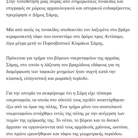
Στην τοποθέτηση μίας σειράς από ενημερωτικές πινακίδες και
επιγραφές σε χώρους αρχαιολογικού και ιστορικού ενδιαφέροντος
προχώρησε ο Δήμος Σάμης.
Μία από αυτές τις πινακίδες υποδεικνύει τον λαξεμένο στο βράχο
κεραμοσκεπή τάφο που συναντάμε στο δρόμο προς Αντίσαμο,
λίγα μέτρα μετά το Πυροσβεστικό Κλιμάκιο Σάμης.
Πρόκειται για τμήμα του βόρειου νεκροταφείου της αρχαίας
Σάμης, στο οποίο η λάξευση του βραχώδους εδάφους για τη
διαμόρφωση των ταφικών μνημείων ήταν συχνή κατά την
κλασική, ελληνιστική και ρωμαϊκή περίοδο.
Για την ιστορία να αναφέρουμε ότι η Σάμη είχε τέσσερα
νεκροταφεία, τα οποία στο σύνολό τους σχεδόν αναπτύχθηκαν
έξω από τα όρια της πόλης. Ένα τμήμα μόνο του ανατολικού
νεκροταφείου εντάχθηκε εντός της πόλης με την ανέγερση των
τειχών της οχύρωσής της. Το νότιο, το βόρειο και το δυτικό
άρχισαν να οργανώνονται από τους αρχαϊκούς χρόνους, ωστόσο,
στο πρώτο ερευνήθηκαν και τάφοι της γεωμετρικής περιόδου.