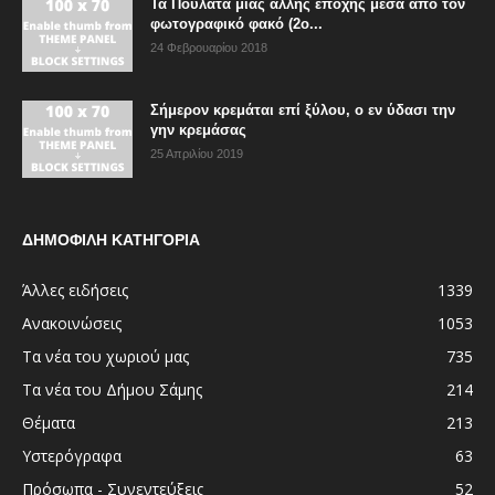
Τα Πουλάτα μιας άλλης εποχής μέσα από τον
φωτογραφικό φακό (2ο...
24 Φεβρουαρίου 2018
Σήμερον κρεμάται επί ξύλου, ο εν ύδασι την
γην κρεμάσας
25 Απριλίου 2019
ΔΗΜΟΦΙΛΗ ΚΑΤΗΓΟΡΙΑ
Άλλες ειδήσεις
1339
Ανακοινώσεις
1053
Τα νέα του χωριού μας
735
Τα νέα του Δήμου Σάμης
214
Θέματα
213
Υστερόγραφα
63
Πρόσωπα - Συνεντεύξεις
52