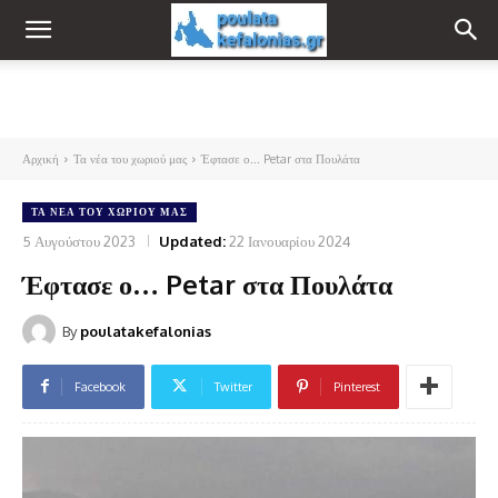
Αρχική
Τα νέα του χωριού μας
Έφτασε ο... Petar στα Πουλάτα
ΤΑ ΝΈΑ ΤΟΥ ΧΩΡΙΟΎ ΜΑΣ
5 Αυγούστου 2023
Updated:
22 Ιανουαρίου 2024
Έφτασε ο… Petar στα Πουλάτα
By
poulatakefalonias
Facebook
Twitter
Pinterest