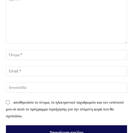
Σχόλιο:
Όν
Ema
Ισ
αποθηκεύστε το όνομα, το ηλεκτρονικό ταχυδρομείο και τον ιστότοπό
μου σε αυτό το πρόγραμμα περιήγησης για την επόμενη φορά που θα
σχολιάσω.