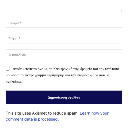
Σχόλιο:
Όν
Ema
Ισ
αποθηκεύστε το όνομα, το ηλεκτρονικό ταχυδρομείο και τον ιστότοπό
μου σε αυτό το πρόγραμμα περιήγησης για την επόμενη φορά που θα
σχολιάσω.
This site uses Akismet to reduce spam.
Learn how your
comment data is processed.