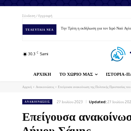
Σύνδεση / Εγγραφή
Την Τρίτη η εκδήλωση για τον Ιερό Ναό Αγίου
Δήμος Σάμης: Ταΐζουμε με αγάπη – Φροντίζ
ΤΕΛΕΥΤΑΊΑ ΝΈΑ
C
30.3
Sami
ΑΡΧΙΚΗ
ΤΟ ΧΩΡΙΟ ΜΑΣ
ΙΣΤΟΡΙΑ-Π
Αρχική
Ανακοινώσεις
Επείγουσα ανακοίνωση της Πολιτικής Προστασίας το
27 Ιουλίου 2023
Updated:
27 Ιουλίου 20
ΑΝΑΚΟΙΝΏΣΕΙΣ
Επείγουσα ανακοίνωσ
Δήμου Σάμης