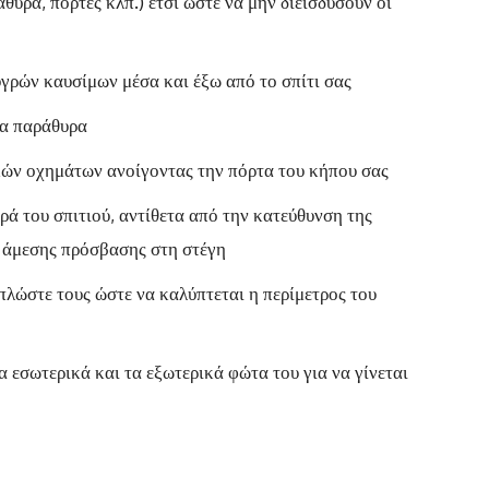
άθυρα, πόρτες κλπ.) έτσι ώστε να μην διεισδύσουν οι
υγρών καυσίμων μέσα και έξω από το σπίτι σας
τα παράθυρα
ών οχημάτων ανοίγοντας την πόρτα του κήπου σας
ρά του σπιτιού, αντίθετα από την κατεύθυνση της
α άμεσης πρόσβασης στη στέγη
πλώστε τους ώστε να καλύπτεται η περίμετρος του
α εσωτερικά και τα εξωτερικά φώτα του για να γίνεται