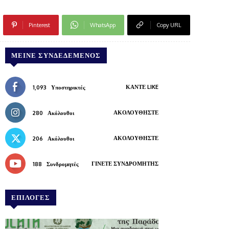
Pinterest
WhatsApp
Copy URL
ΜΕΊΝΕ ΣΥΝΔΕΔΕΜΈΝΟΣ
ΚΆΝΤΕ LIKE
1,093
Υποστηρικτές
ΑΚΟΛΟΥΘΉΣΤΕ
280
Ακόλουθοι
ΑΚΟΛΟΥΘΉΣΤΕ
206
Ακόλουθοι
ΓΊΝΕΤΕ ΣΥΝΔΡΟΜΗΤΉΣ
188
Συνδρομητές
ΕΠΙΛΟΓΕΣ