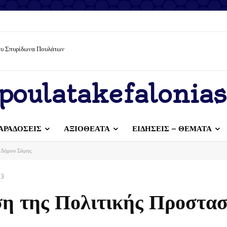
 Σπυρίδωνα Πουλάτων
ουμε με υπευθυνότητα – Διατηρούμε τον τόπο μας καθαρό
poulatakefalonias
ΑΡΑΔΟΣΕΙΣ
ΑΞΙΟΘΕΑΤΑ
ΕΙΔΗΣΕΙΣ – ΘΕΜΑΤΑ
υ Δήμου Σάμης
23
η της Πολιτικής Προστασ