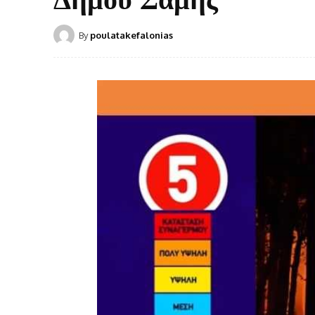
By
poulatakefalonias