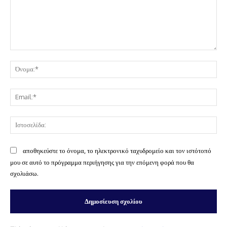
Σχόλιο:
Όν
Ema
Ισ
αποθηκεύστε το όνομα, το ηλεκτρονικό ταχυδρομείο και τον ιστότοπό
μου σε αυτό το πρόγραμμα περιήγησης για την επόμενη φορά που θα
σχολιάσω.