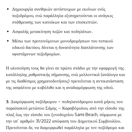
‌Δημιουργία συνθηκών αντίστοιχων με εκείνων ενός
πεζοδρόμου, ενώ παράλληλα εξυπηρετούνται οι ανάγκες
στάθμευσης των κατοίκων και των επισκεπτών.
‌Ασφαλής μετακίνηση πεζών και ποδηλάτων.
‌Μέσω των προτεινόμενων μονοδρομήσεων του τοπικού
οδικού δικτύου, δίνεται η δυνατότητα διαπλάτυνσης των
υφιστάμενων πεζοδρομίων.
Η υλοποίηση τους θα γίνει σε πρώτο στάδιο με την εφαρμογή της
κατάλληλης ρυθμιστικής σήμανσης, ενώ μελλοντικά (ανάλογα και
με τις διαθέσιμες χρηματοδοτήσεις) προτείνεται η αντικατάσταση
της ασφάλτου με κυβόλιθο και η αναδιαμόρφωση της οδού.
3
. Διαμόρφωση πεζόδρομου – ποδηλατόδρομου κατά μήκος του
παραλιακού μετώπου Σάμης – Καραβόμυλου, από την είσοδο της
πλαζ έως την είσοδο του ξενοδοχείου Sami Beach, σύμφωνα με
την υπ’ αριθμόν 31/2022 απόφαση του Δημοτικού Συμβουλίου.
Προτείνεται δε, να διαμορφωθεί παράλληλα με τον πεζόδρομο και