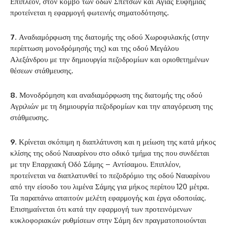
Επιπλέον, στον κόμβο των οδών Σπετσών και Αγίας Ευφημίας
προτείνεται η εφαρμογή φωτεινής σηματοδότησης.
7
. Αναδιαμόρφωση της διατομής της οδού Χωροφυλακής (στην
περίπτωση μονοδρόμησής της) και της οδού Μεγάλου
Αλεξάνδρου με την δημιουργία πεζοδρομίων και οριοθετημένων
θέσεων στάθμευσης.
8
. Μονοδρόμηση και αναδιαμόρφωση της διατομής της οδού
Αγριλιών με τη δημιουργία πεζοδρομίων και την απαγόρευση της
στάθμευσης.
9
. Κρίνεται σκόπιμη η διαπλάτυνση και η μείωση της κατά μήκος
κλίσης της οδού Ναυαρίνου στο οδικό τμήμα της που συνδέεται
με την Επαρχιακή Οδό Σάμης – Αντίσαμου. Επιπλέον,
προτείνεται να διαπλατυνθεί το πεζοδρόμιο της οδού Ναυαρίνου
από την είσοδο του λιμένα Σάμης για μήκος περίπου 120 μέτρα.
Τα παραπάνω απαιτούν μελέτη εφαρμογής και έργα οδοποιίας.
Επισημαίνεται ότι κατά την εφαρμογή των προτεινόμενων
κυκλοφοριακών ρυθμίσεων στην Σάμη δεν πραγματοποιούνται