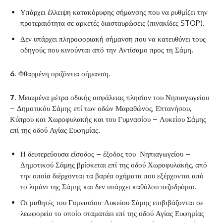
‌Υπάρχει έλλειψη κατακόρυφης σήμανσης που να ρυθμίζει την
προτεραιότητα σε αρκετές διασταυρώσεις (πινακίδες STOP).
‌Δεν υπάρχει πληροφοριακή σήμανση που να κατευθύνει τους
οδηγούς που κινούνται από την Αντίσαμο προς τη Σάμη.
6
. Φθαρμένη οριζόντια σήμανση.
7
. Μειωμένα μέτρα οδικής ασφάλειας πλησίον του Νηπιαγωγείου
– Δημοτικόυ Σάμης επί των οδών Μαραθώνος, Επτανήσου,
Κύπρου και Χωροφυλακής και του Γυμνασίου – Λυκείου Σάμης
επί της οδού Αγίας Ευφημίας.
‌Η δευτερεύουσα είσοδος – έξοδος του Νηπιαγωγείου –
Δημοτικού Σάμης βρίσκεται επί της οδού Χωροφυλακής, από
την οποία διέρχονται τα βαρέα οχήματα που εξέρχονται από
το λιμάνι της Σάμης και δεν υπάρχει καθόλου πεζοδρόμιο.
‌Οι μαθητές του Γυμνασίου-Λυκείου Σάμης επιβιβάζονται σε
λεωφορείο το οποίο σταματάει επί της οδού Αγίας Ευφημίας