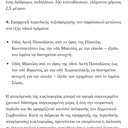
ένας διάδρομος ποδηλάτων, δύο κατευθύνσεων, ελάχιστου μήκους
2,5 μέτρων.
4
. Εφαρμογή περιοδικής πεζοδρόμησης του παραλιακού μετώπου,
στα εξής οδικά τμήματα:
‌Οδός Ακτή Ποσειδώνος από το ύψος της Πλατείας
Κωνσταντάτου έως την οδό Μιαούλη, με την είσοδο – έξοδο
του λιμένα να διατηρείται ανοιχτή.
‌Οδός Μιαούλη από το ύψος της οδού Ακτή Ποσειδώνος έως
την οδό Βύρωνος, με την οδό Χωροφυλακής να διατηρείται
ανοιχτή για την είσοδο – έξοδο των οχημάτων από το λιμένα
Σάμης.
Η απαγόρευση της κυκλοφορίας μπορεί να αφορά συγκεκριμένο
χρονικό διάστημα, συγκεκριμένες μέρες ή όλη την τουριστική
περίοδο και θα εφαρμόζεται κατόπιν απόφασης του Δημοτικού
Συμβουλίου. Κατά τη διάρκεια δε της εφαρμογής της περιοδικής
απαγόρευσης κυκλοφορίας, προτείνεται να επιτρέπεται η διέλευση
σε συγκεκριμένες κατηγορίες οχημάτων όπως οχήματα έκτακτης