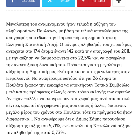
Facebook
Twitter
Pinterest
Μεγαλύτερη του αναμενόμενου ήταν τελικά η αύξηση του
πληθυσμού των Πουλάτων, με βάση τα τελικά αποτελέσματα της
απογραφής που έδωσε την Παρασκευή στη δημοσιότητα η
Ελληνική Στατιστική Αρχή. Ο μόνιμος πληθυσμός του χωριού μας
ανέρχεται στα 174 άτομα έναντι 142 κατά την απογραφή του 2011,
με την αύξηση να διαμορφώνεται στο 22,5% και να φανερώνει
την αναπτυξιακή δυναμική του. Πρόκειται για τη μεγαλύτερη
αύξηση στη Δημοτική μας Ενότητα και από τις μεγαλύτερες στην
Κεφαλλονιά. Να αναφέρουμε ωστόσο ότι για 26 άτομα τα
Πουλάτα έχασαν την ευκαιρία να αποκτήσουν Τοπικό Συμβούλιο
μετά και τις πρόσφατες αλλαγές στον τρόπο εκλογής των αιρετών.
Αν είχαν επιλέξει να απογραφούν στο χωριό μας, αντί στα αστικά
κέντρα, αρκετοί συγχωριανοί μας που ούτως ή άλλως διαμένουν
μεγάλο μέρος του χρόνου στα Πουλάτα, τότε τα πράγματα θα ήταν
διαφορετικά… Να αναφέρουμε ότι ο Δήμος Σάμης παρουσίασε
αύξηση της τάξης του 5,71%, ενώ συνολικά η Κεφαλλονιά αύξησε
τον πληθυσμό της κατά 0,73%.