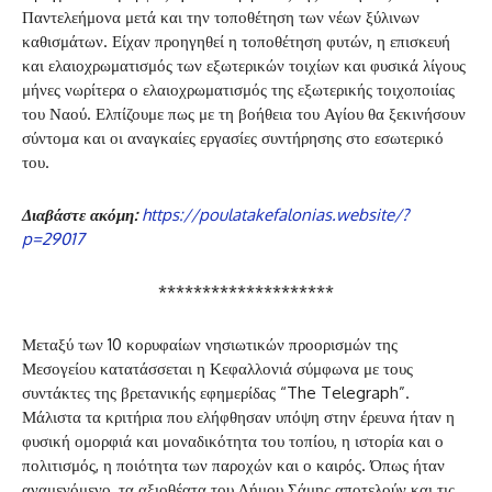
Παντελεήμονα μετά και την τοποθέτηση των νέων ξύλινων
καθισμάτων. Είχαν προηγηθεί η τοποθέτηση φυτών, η επισκευή
και ελαιοχρωματισμός των εξωτερικών τοιχίων και φυσικά λίγους
μήνες νωρίτερα ο ελαιοχρωματισμός της εξωτερικής τοιχοποιίας
του Ναού. Ελπίζουμε πως με τη βοήθεια του Αγίου θα ξεκινήσουν
σύντομα και οι αναγκαίες εργασίες συντήρησης στο εσωτερικό
του.
Διαβάστε ακόμη:
https://poulatakefalonias.website/?
p=29017
********************
Μεταξύ των 10 κορυφαίων νησιωτικών προορισμών της
Μεσογείου κατατάσσεται η Κεφαλλονιά σύμφωνα με τους
συντάκτες της βρετανικής εφημερίδας “The Telegraph”.
Μάλιστα τα κριτήρια που ελήφθησαν υπόψη στην έρευνα ήταν η
φυσική ομορφιά και μοναδικότητα του τοπίου, η ιστορία και ο
πολιτισμός, η ποιότητα των παροχών και ο καιρός. Όπως ήταν
αναμενόμενο, τα αξιοθέατα του Δήμου Σάμης αποτελούν και τις