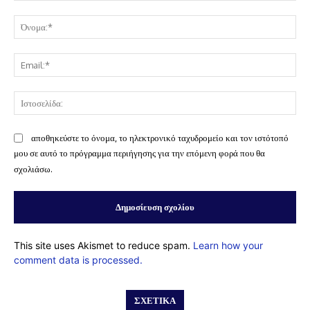
Σχόλιο:
Όν
Ema
Ισ
αποθηκεύστε το όνομα, το ηλεκτρονικό ταχυδρομείο και τον ιστότοπό
μου σε αυτό το πρόγραμμα περιήγησης για την επόμενη φορά που θα
σχολιάσω.
This site uses Akismet to reduce spam.
Learn how your
comment data is processed.
ΣΧΕΤΙΚΆ