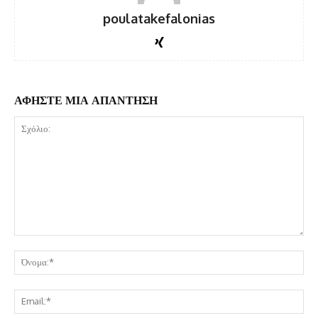
poulatakefalonias
ΑΦΗΣΤΕ ΜΙΑ ΑΠΑΝΤΗΣΗ
Σχόλιο:
Όν
Ema