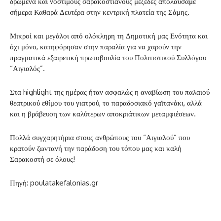
δρώμενα και νόστιμους σαρακοστιανούς μεζέδες απολαύσαμε
σήμερα Καθαρά Δευτέρα στην κεντρική πλατεία της Σάμης.
Μικροί και μεγάλοι από ολόκληρη τη Δημοτική μας Ενότητα και
όχι μόνο, κατηφόρησαν στην παραλία για να χαρούν την
πραγματικά εξαιρετική πρωτοβουλία του Πολιτιστικού Συλλόγου
“Αιγιαλός”.
Στα highlight της ημέρας ήταν ασφαλώς η αναβίωση του παλαιού
θεατρικού εθίμου του γιατρού, το παραδοσιακό γαϊτανάκι, αλλά
και η βράβευση των καλύτερων αποκριάτικων μεταμφιέσεων.
Πολλά συγχαρητήρια στους ανθρώπους του “Αιγιαλού” που
κρατούν ζωντανή την παράδοση του τόπου μας και καλή
Σαρακοστή σε όλους!
Πηγή: poulatakefalonias.gr