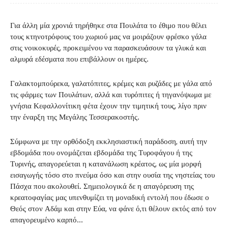
Για άλλη μία χρονιά τηρήθηκε στα Πουλάτα το έθιμο που θέλει
τους κτηνοτρόφους του χωριού μας να μοιράζουν φρέσκο γάλα
στις νοικοκυρές, προκειμένου να παρασκευάσουν τα γλυκά και
αλμυρά εδέσματα που επιβάλλουν οι ημέρες.
Γαλακτομπούρεκα, γαλατόπιτες, κρέμες και ρυζάδες με γάλα από
τις φάρμες των Πουλάτων, αλλά και τυρόπιτες ή τηγανόψωμα με
γνήσια Κεφαλλονίτικη φέτα έχουν την τιμητική τους, λίγο πριν
την έναρξη της Μεγάλης Τεσσερακοστής.
Σύμφωνα με την ορθόδοξη εκκλησιαστική παράδοση, αυτή την
εβδομάδα που ονομάζεται εβδομάδα της Τυροφάγου ή της
Τυρινής, απαγορεύεται η κατανάλωση κρέατος, ως μία μορφή
εισαγωγής τόσο στο πνεύμα όσο και στην ουσία της νηστείας του
Πάσχα που ακολουθεί. Σημειολογικά δε η απαγόρευση της
κρεατοφαγίας μας υπενθυμίζει τη μοναδική εντολή που έδωσε ο
Θεός στον Αδάμ και στην Εύα, να φάνε ό,τι θέλουν εκτός από τον
απαγορευμένο καρπό…