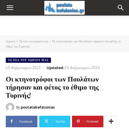
Αρχική
Τα νέα του χωριού μας
Οι κτηνοτρόφοι των Πουλάτων τήρησαν και φέτος το
έθιμο της Τυρινής!
ΤΑ ΝΈΑ ΤΟΥ ΧΩΡΙΟΎ ΜΑΣ
25 Φεβρουαρίου 2023
Updated:
25 Φεβρουαρίου 2023
Οι κτηνοτρόφοι των Πουλάτων
τήρησαν και φέτος το έθιμο της
Τυρινής!
By
poulatakefalonias
Facebook
Twitter
Pinterest