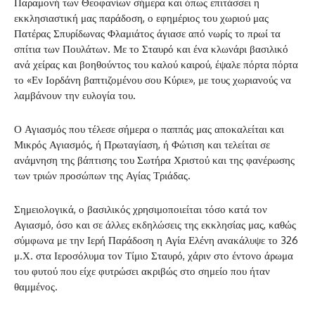
Παραμονή των Θεοφανίων σήμερα και όπως επιτάσσει η
εκκλησιαστική μας παράδοση, ο εφημέριος του χωριού μας
Πατέρας Σπυρίδωνας Φλαμιάτος άγιασε από νωρίς το πρωί τα
σπίτια των Πουλάτων. Με το Σταυρό και ένα κλωνάρι βασιλικό
ανά χείρας και βοηθούντος του καλού καιρού, έψαλε πόρτα πόρτα
το «Εν Ιορδάνη βαπτιζομένου σου Κύριε», με τους χωριανούς να
λαμβάνουν την ευλογία του.
Ο Αγιασμός που τέλεσε σήμερα ο παππάς μας αποκαλείται και
Μικρός Αγιασμός, ή Πρωταγίαση, ή Φώτιση και τελείται σε
ανάμνηση της βάπτισης του Σωτήρα Χριστού και της φανέρωσης
των τριών προσώπων της Αγίας Τριάδας.
Σημειολογικά, ο βασιλικός χρησιμοποιείται τόσο κατά τον
Αγιασμό, όσο και σε άλλες εκδηλώσεις της εκκλησίας μας, καθώς
σύμφωνα με την Ιερή Παράδοση η Αγία Ελένη ανακάλυψε το 326
μ.Χ. στα Ιεροσόλυμα τον Τίμιο Σταυρό, χάριν στο έντονο άρωμα
του φυτού που είχε φυτρώσει ακριβώς στο σημείο που ήταν
θαμμένος.