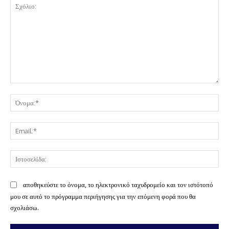
Σχόλιο:
Όν
Ema
Ισ
αποθηκεύστε το όνομα, το ηλεκτρονικό ταχυδρομείο και τον ιστότοπό
μου σε αυτό το πρόγραμμα περιήγησης για την επόμενη φορά που θα
σχολιάσω.