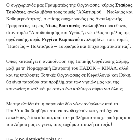
Ο συγχωριανός μας Γραμματέας της Οργάνωσης, κύριος
Σταύρος
Τουλάτος
, αναλαμβάνει τους τομείς “Αθλητισμού – Νεολαίας και
Καθημερινότητας”, ο επίσης συγχωριανός μας Αναπληρωτής
Γραμματέας, κύριος
Νίκος Βουτσινάς
, αναλαμβάνει υπεύθυνος
στον τομέα “Αυτοδιοίκησης και Υγείας”, ενώ τέλος το μέλος της
οργάνωσης, κυρία
Ρεγγίνα Καμπανού
αναλαμβάνει τους τομείς
“Παιδείας – Πολιτισμού – Τουρισμού και Επιχειρηματικότητας”.
Όπως καταλήγει η ανακοίνωση της Τοπικής Οργάνωσης Σάμης,
μαζί με τη Νομαρχιακή Επιτροπή του ΠΑΣΟΚ – ΚΙΝΑΛ, αλλά
και τις υπόλοιπες Τοπικές Οργανώσεις σε Κεφαλλονιά και Ιθάκη,
θα είναι παρούσα στα προβλήματα των νησιών μας και της
κοινωνίας συνολικά, με στόχο ένα καλύτερο αύριο για όλους.
Με την ελπίδα ότι η παρουσία δύο νέων ανθρώπων από τα
Πουλάτα θα βοηθήσει στο να αναδειχθούν και γιατί όχι να
επιλυθούν, έστω κάποια, από τα προβλήματα του χωριού μας και
του Δήμου μας εν γένει, τους ευχόμαστε καλή επιτυχία!
Πηγή: poulatakefalonias.gr