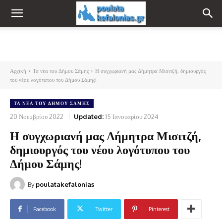
Αρχική
Τα νέα του Δήμου Σάμης
Η συγχωριανή μας Δήμητρα Μισιτζή, δημιουργός
του νέου λογότυπου του Δήμου Σάμης!
ΤΑ ΝΈΑ ΤΟΥ ΔΉΜΟΥ ΣΆΜΗΣ
20 Νοεμβρίου 2022
Updated:
15 Ιανουαρίου 2024
Η συγχωριανή μας Δήμητρα Μισιτζή,
δημιουργός του νέου λογότυπου του
Δήμου Σάμης!
By
poulatakefalonias
Facebook
Twitter
Pinterest