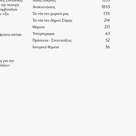
α την εκλογή
Ανακοινώσεις
1053
Συμβουλίου
Τα νέα του χωριού μας
735
ν «Το
Τα νέα του Δήμου Σάμης
214
Θέματα
213
Υστερόγραφα
63
μίσεις απόψε
Πρόσωπα - Συνεντεύξεις
52
Ιστορικά θέματα
36
 για την
ηλαίων