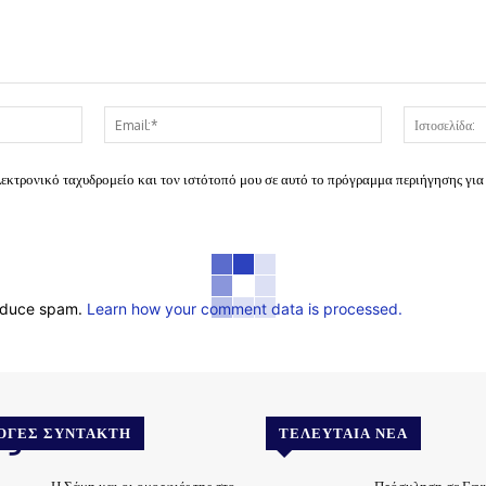
Όνομα:*
Email:*
λεκτρονικό ταχυδρομείο και τον ιστότοπό μου σε αυτό το πρόγραμμα περιήγησης για
reduce spam.
Learn how your comment data is processed.
.gr
ΟΓΈΣ ΣΥΝΤΆΚΤΗ
ΤΕΛΕΥΤΑΊΑ ΝΈΑ
Η Σάμη και οι ομορφιές της στο
Πρόσκληση σε Γεν