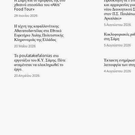
χθεσινό επεισόδιο του «Akis’
και αρχαιρεσίες γι
Food Tour»
νέου Διοικητικού 
στον Π.Σ. Πουλάτω
28 Ιουνίου 2026
Αγκαλάκι»
5 Αυγούστου 2026
Η τέχνη της κεφαλλονίτικης
Αθανατοδαντέλας στο Εθνικό
Κυκλοφοριακές ρυθ
Ευρετήριο Άυλης Πολιτιστικής
στη Σάμη
Κληρονομιάς της Ελλάδας
5 Αυγούστου 2026
20 Μαΐου 2026
Το poulatakefalonias στο
εργοτάξιο του Κ.Υ. Σάμης. Πότε
Έκτακτη ενημέρωση
αναμένεται να ολοκληρωθεί το
λειτουργία των σπ
έργο.
4 Αυγούστου 2026
20 Απριλίου 2026