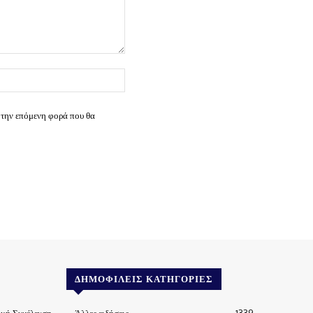
Ιστοσελίδα:
 την επόμενη φορά που θα
ΔΗΜΟΦΙΛΕΊΣ ΚΑΤΗΓΟΡΊΕΣ
ική Συνέλευση
Άλλες ειδήσεις
1339