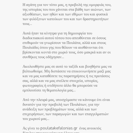
Η αγάπη για τον τόπο μας, η προβολή της ομορφιάς του,
της ιστορίας του που χάνεται στα βάθη των αιώνων, των
αξιοθέατων, των ηθών και των εθίμων του και φυσικά
των φιλόξενων κατοίκων του και των δραστηριοτήτων
τους…
Αυτά ήταν τα κίνητρα για τη δημιουργία του
διαδικτυακού αυτού τόπου που απευθύνεται σε όσους
επιθυμούν να γνωρίσουν τα Πουλάτα, αλλά και στους
Πουλιάδες όπου γης που θέλουν να αισθάνονται ότι
βρίσκονται κοντά στο χωριό τους, όσο μακριά και αν οι
συνθήκες τους οδήγησαν…
Ακολουθήστε μας σε αυτό το ταξίδι και βοηθήστε μας να
βελτιωθούμε. Μη διστάσετε να επικοινωνήσετε μαζί μας
και να μας καταθέσετε τις παρατηρήσεις ή τις προτάσεις
σας, αλλά και να μας στείλετε στοιχεία, ιστορίες,
φωτογραφίες ή οτιδήποτε άλλο θα μπορούσε να
εμπλουτίσει τη θεματολογία μας…
Από την πλευρά μας, υποσχόμαστε να κάνουμε ότι είναι
δυνατόν για την προβολή των Πουλάτων, για την
ανάδειξη των προβλημάτων τους, αλλά και των
επιχειρήσεων, των παραγωγών και των επαγγελματιών
του χωριού μας…
Ας γίνει το poulatakefalonias.gr ένας ανοικτός
δίαυλος επικοινωνίας για όλους μας.