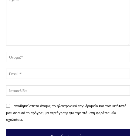
Σχόλιο:
Όν
Ema
Ισ
αποθηκεύστε το όνομα, το ηλεκτρονικό ταχυδρομείο και τον ιστότοπό
μου σε αυτό το πρόγραμμα περιήγησης για την επόμενη φορά που θα
σχολιάσω.