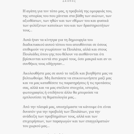
Σκοπός
Η αγάπη για τον τόπο μας, η προβολή της ομορφιάς του,
της ιστορίας του που χάνεται στα βάθη των αιώνων, των
αξιοθέατων, των ηθών και των εθίμων του και φυσικά
των φιλόξενων κατοίκων του και των δραστηριοτήτων
τους…
Αυτά ήταν τα κίνητρα για τη δημιουργία του
διαδικτυακού αυτού τόπου που απευθύνεται σε όσους
επιθυμούν να γνωρίσουν τα Πουλάτα, αλλά και στους
Πουλιάδες όπου γης που θέλουν να αισθάνονται ότι
βρίσκονται κοντά στο χωριό τους, όσο μακριά και αν οι
συνθήκες τους οδήγησαν…
Ακολουθήστε μας σε αυτό το ταξίδι και βοηθήστε μας να
βελτιωθούμε. Μη διστάσετε να επικοινωνήσετε μαζί μας
και να μας καταθέσετε τις παρατηρήσεις ή τις προτάσεις
σας, αλλά και να μας στείλετε στοιχεία, ιστορίες,
φωτογραφίες ή οτιδήποτε άλλο θα μπορούσε να
εμπλουτίσει τη θεματολογία μας…
Από την πλευρά μας, υποσχόμαστε να κάνουμε ότι είναι
δυνατόν για την προβολή των Πουλάτων, για την
ανάδειξη των προβλημάτων τους, αλλά και των
επιχειρήσεων, των παραγωγών και των επαγγελματιών
του χωριού μας…