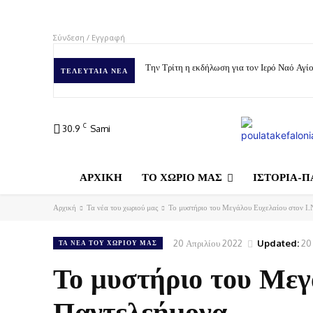
Σύνδεση / Εγγραφή
Την Τρίτη η εκδήλωση για τον Ιερό Ναό Αγ
ΤΕΛΕΥΤΑΊΑ ΝΈΑ
C
30.9
Sami
ΑΡΧΙΚΗ
ΤΟ ΧΩΡΙΟ ΜΑΣ
ΙΣΤΟΡΙΑ-Π
Αρχική
Τα νέα του χωριού μας
Το μυστήριο του Μεγάλου Ευχελαίου στον Ι.
20 Απριλίου 2022
Updated:
20
ΤΑ ΝΈΑ ΤΟΥ ΧΩΡΙΟΎ ΜΑΣ
Το μυστήριο του Μεγ
Παντελεήμονα