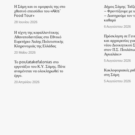
Η Σάμη και οι ομορφιές της στο
Δήμος Σάμης: Ταΐζ
χθεσινό επεισόδιο του «Akis’
– Φροντίζουμε με 
Food Tour»
– Διατηρούμε τον 
καθαρό
28 Ιουνίου 2026
6 Αυγούστου 2026
Η τέχνη της κεφαλλονίτικης
Πρόσκληση σε Γεν
Αθανατοδαντέλας στο Εθνικό
και αρχαιρεσίες γι
Ευρετήριο Άυλης Πολιτιστικής
νέου Διοικητικού 
Κληρονομιάς της Ελλάδας
στον Π.Σ. Πουλάτω
20 Μαΐου 2026
Αγκαλάκι»
5 Αυγούστου 2026
Το poulatakefalonias στο
εργοτάξιο του Κ.Υ. Σάμης. Πότε
Κυκλοφοριακές ρυθ
αναμένεται να ολοκληρωθεί το
στη Σάμη
έργο.
5 Αυγούστου 2026
20 Απριλίου 2026