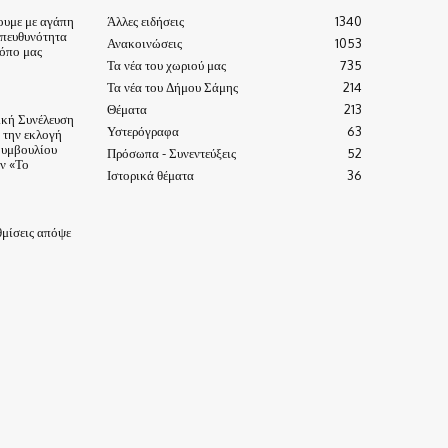
ουμε με αγάπη
Άλλες ειδήσεις
1340
υπευθυνότητα
Ανακοινώσεις
1053
τόπο μας
Τα νέα του χωριού μας
735
Τα νέα του Δήμου Σάμης
214
Θέματα
213
ική Συνέλευση
Υστερόγραφα
63
α την εκλογή
Συμβουλίου
Πρόσωπα - Συνεντεύξεις
52
ν «Το
Ιστορικά θέματα
36
μίσεις απόψε