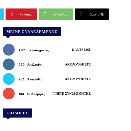
Pinterest
WhatsApp
Copy URL
ΜΕΊΝΕ ΣΥΝΔΕΔΕΜΈΝΟΣ
ΚΆΝΤΕ LIKE
1,093
Υποστηρικτές
ΑΚΟΛΟΥΘΉΣΤΕ
280
Ακόλουθοι
ΑΚΟΛΟΥΘΉΣΤΕ
206
Ακόλουθοι
ΓΊΝΕΤΕ ΣΥΝΔΡΟΜΗΤΉΣ
188
Συνδρομητές
ΕΠΙΛΟΓΕΣ