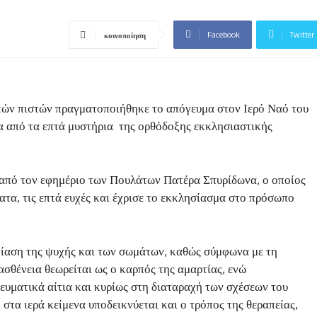
Facebook
Twitter
κοινοποίηση
τών πιστών πραγματοποιήθηκε το απόγευμα στον Ιερό Ναό του
 από τα επτά μυστήρια της ορθόδοξης εκκλησιαστικής
από τον εφημέριο των Πουλάτων Πατέρα Σπυρίδωνα, ο οποίος
τα, τις επτά ευχές και έχρισε το εκκλησίασμα στο πρόσωπο
ν ίαση της ψυχής και των σωμάτων, καθώς σύμφωνα με τη
ασθένεια θεωρείται ως ο καρπός της αμαρτίας, ενώ
νευματικά αίτια και κυρίως στη διαταραχή των σχέσεων του
 στα ιερά κείμενα υποδεικνύεται και ο τρόπος της θεραπείας,