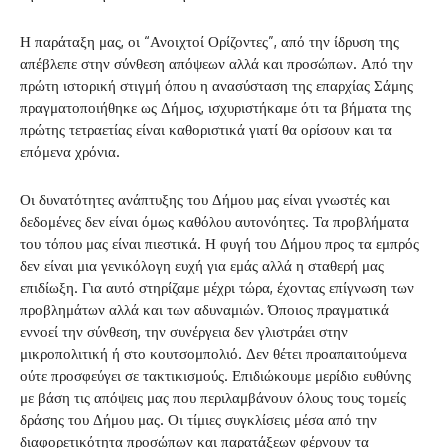
Η παράταξη μας, οι “Ανοιχτοί Ορίζοντες”, από την ίδρυση της
απέβλεπε στην σύνθεση απόψεων αλλά και προσώπων. Από την
πρώτη ιστορική στιγμή όπου η ανασύσταση της επαρχίας Σάμης
πραγματοποιήθηκε ως Δήμος, ισχυριστήκαμε ότι τα βήματα της
πρώτης τετραετίας είναι καθοριστικά γιατί θα ορίσουν και τα
επόμενα χρόνια.
Οι δυνατότητες ανάπτυξης του Δήμου μας είναι γνωστές και
δεδομένες δεν είναι όμως καθόλου αυτονόητες. Τα προβλήματα
του τόπου μας είναι πιεστικά. Η φυγή του Δήμου προς τα εμπρός
δεν είναι μια γενικόλογη ευχή για εμάς αλλά η σταθερή μας
επιδίωξη. Για αυτό στηρίζαμε μέχρι τώρα, έχοντας επίγνωση των
προβλημάτων αλλά και των αδυναμιών. Όποιος πραγματικά
εννοεί την σύνθεση, την συνέργεια δεν γλιστράει στην
μικροπολιτική ή στο κουτσομπολιό. Δεν θέτει προαπαιτούμενα
ούτε προσφεύγει σε τακτικισμούς. Επιδιώκουμε μερίδιο ευθύνης
με βάση τις απόψεις μας που περιλαμβάνουν όλους τους τομείς
δράσης του Δήμου μας. Οι τίμιες συγκλίσεις μέσα από την
διαφορετικότητα προσώπων και παρατάξεων φέρνουν τα