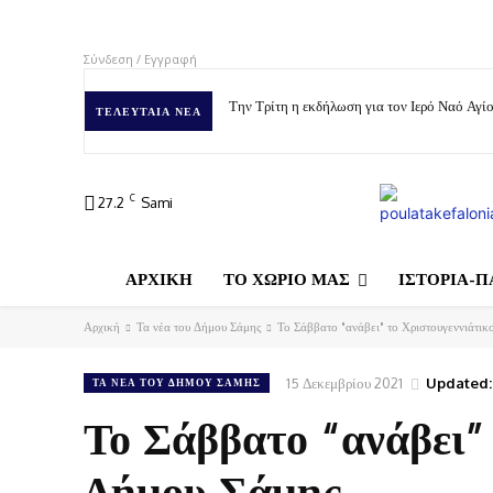
Σύνδεση / Εγγραφή
Την Τρίτη η εκδήλωση για τον Ιερό Ναό Αγ
ΤΕΛΕΥΤΑΊΑ ΝΈΑ
C
27.2
Sami
ΑΡΧΙΚΗ
ΤΟ ΧΩΡΙΟ ΜΑΣ
ΙΣΤΟΡΙΑ-Π
Αρχική
Τα νέα του Δήμου Σάμης
Το Σάββατο "ανάβει" το Χριστουγεννιάτικ
15 Δεκεμβρίου 2021
Updated:
ΤΑ ΝΈΑ ΤΟΥ ΔΉΜΟΥ ΣΆΜΗΣ
Το Σάββατο “ανάβει” 
Δήμου Σάμης