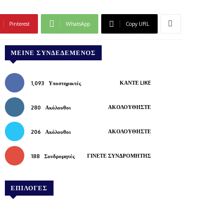
Pinterest
WhatsApp
Copy URL
ΜΕΊΝΕ ΣΥΝΔΕΔΕΜΈΝΟΣ
ΚΆΝΤΕ LIKE
1,093
Υποστηρικτές
ΑΚΟΛΟΥΘΉΣΤΕ
280
Ακόλουθοι
ΑΚΟΛΟΥΘΉΣΤΕ
206
Ακόλουθοι
ΓΊΝΕΤΕ ΣΥΝΔΡΟΜΗΤΉΣ
188
Συνδρομητές
ΕΠΙΛΟΓΕΣ