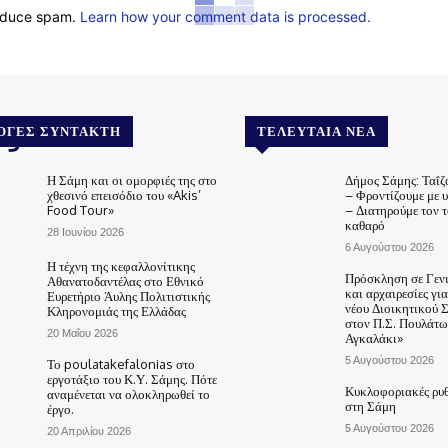
reduce spam.
Learn how your comment data is processed.
.gr
ΟΓΈΣ ΣΥΝΤΆΚΤΗ
ΤΕΛΕΥΤΑΊΑ ΝΈΑ
Η Σάμη και οι ομορφιές της στο
Δήμος Σάμης: Ταΐζ
χθεσινό επεισόδιο του «Akis’
– Φροντίζουμε με 
Food Tour»
– Διατηρούμε τον 
καθαρό
28 Ιουνίου 2026
6 Αυγούστου 2026
Η τέχνη της κεφαλλονίτικης
Πρόσκληση σε Γεν
Αθανατοδαντέλας στο Εθνικό
και αρχαιρεσίες γι
Ευρετήριο Άυλης Πολιτιστικής
νέου Διοικητικού 
Κληρονομιάς της Ελλάδας
στον Π.Σ. Πουλάτω
20 Μαΐου 2026
Αγκαλάκι»
5 Αυγούστου 2026
Το poulatakefalonias στο
εργοτάξιο του Κ.Υ. Σάμης. Πότε
Κυκλοφοριακές ρυθ
αναμένεται να ολοκληρωθεί το
στη Σάμη
έργο.
5 Αυγούστου 2026
20 Απριλίου 2026