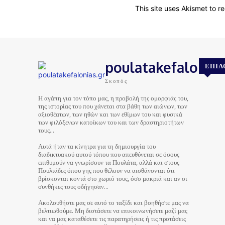
This site uses Akismet to 
poulatakefalonias
ΕΠΙΛ
Σκοπός
Η αγάπη για τον τόπο μας, η προβολή της ομορφιάς του,
της ιστορίας του που χάνεται στα βάθη των αιώνων, των
αξιοθέατων, των ηθών και των εθίμων του και φυσικά
των φιλόξενων κατοίκων του και των δραστηριοτήτων
τους…
Αυτά ήταν τα κίνητρα για τη δημιουργία του
διαδικτυακού αυτού τόπου που απευθύνεται σε όσους
επιθυμούν να γνωρίσουν τα Πουλάτα, αλλά και στους
Πουλιάδες όπου γης που θέλουν να αισθάνονται ότι
βρίσκονται κοντά στο χωριό τους, όσο μακριά και αν οι
συνθήκες τους οδήγησαν…
Ακολουθήστε μας σε αυτό το ταξίδι και βοηθήστε μας να
βελτιωθούμε. Μη διστάσετε να επικοινωνήσετε μαζί μας
και να μας καταθέσετε τις παρατηρήσεις ή τις προτάσεις