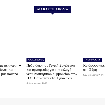
ΔΙΑΒΑΣΤΕ ΑΚΟΜΑ
Ανακοινώσεις
Ανακοινώσεις
υμε με αγάπη –
Πρόσκληση σε Γενική Συνέλευση
Κυκλοφοριακές
υθυνότητα –
και αρχαιρεσίες για την εκλογή
στη Σάμη
ο μας καθαρό
νέου Διοικητικού Συμβουλίου στον
5 Αυγούστου 2026
Π.Σ. Πουλάτων «Το Αγκαλάκι»
5 Αυγούστου 2026