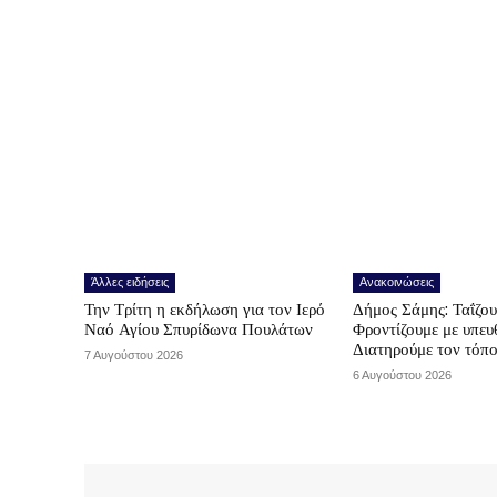
Άλλες ειδήσεις
Ανακοινώσεις
Την Τρίτη η εκδήλωση για τον Ιερό
Δήμος Σάμης: Ταΐζο
Ναό Αγίου Σπυρίδωνα Πουλάτων
Φροντίζουμε με υπε
Διατηρούμε τον τόπ
7 Αυγούστου 2026
6 Αυγούστου 2026