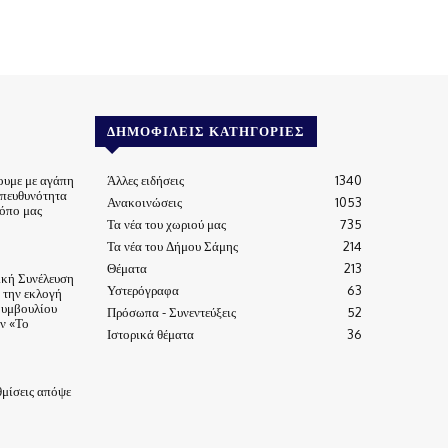
ΔΗΜΟΦΙΛΕΊΣ ΚΑΤΗΓΟΡΊΕΣ
ουμε με αγάπη
Άλλες ειδήσεις
1340
υπευθυνότητα
Ανακοινώσεις
1053
τόπο μας
Τα νέα του χωριού μας
735
Τα νέα του Δήμου Σάμης
214
Θέματα
213
ική Συνέλευση
Υστερόγραφα
63
α την εκλογή
Συμβουλίου
Πρόσωπα - Συνεντεύξεις
52
ν «Το
Ιστορικά θέματα
36
μίσεις απόψε