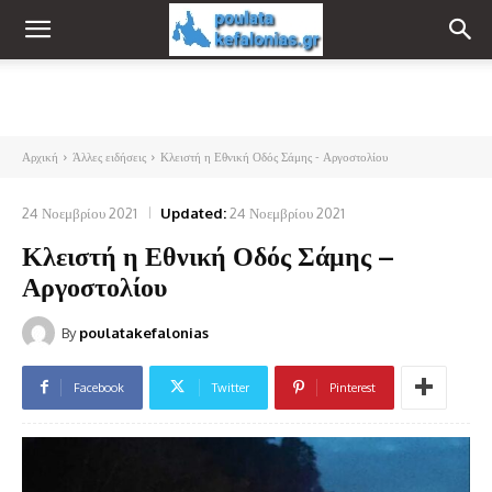
Αρχική
Άλλες ειδήσεις
Κλειστή η Εθνική Οδός Σάμης - Αργοστολίου
24 Νοεμβρίου 2021
Updated:
24 Νοεμβρίου 2021
Κλειστή η Εθνική Οδός Σάμης –
Αργοστολίου
By
poulatakefalonias
Facebook
Twitter
Pinterest