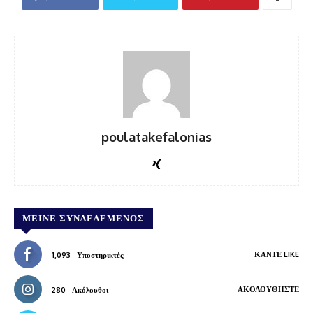
poulatakefalonias
ΜΕΊΝΕ ΣΥΝΔΕΔΕΜΈΝΟΣ
ΚΆΝΤΕ LIKE
1,093
Υποστηρικτές
ΑΚΟΛΟΥΘΉΣΤΕ
280
Ακόλουθοι