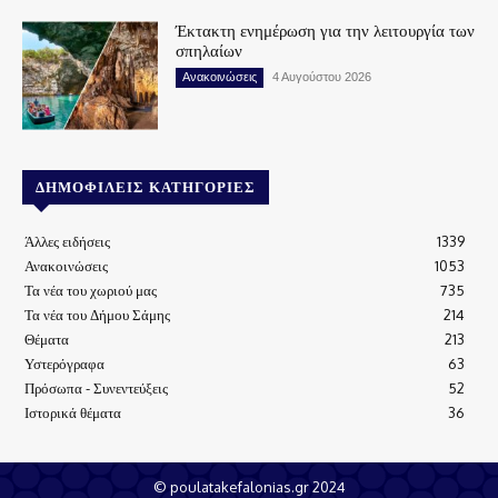
Έκτακτη ενημέρωση για την λειτουργία των
σπηλαίων
Ανακοινώσεις
4 Αυγούστου 2026
ΔΗΜΟΦΙΛΕΊΣ ΚΑΤΗΓΟΡΊΕΣ
Άλλες ειδήσεις
1339
Ανακοινώσεις
1053
Τα νέα του χωριού μας
735
Τα νέα του Δήμου Σάμης
214
Θέματα
213
Υστερόγραφα
63
Πρόσωπα - Συνεντεύξεις
52
Ιστορικά θέματα
36
© poulatakefalonias.gr 2024