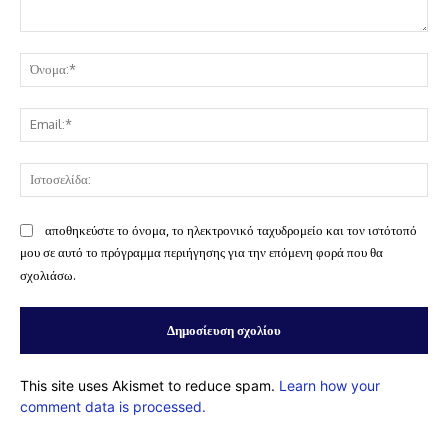
Σχόλιο:
Όν
Ema
Ισ
αποθηκεύστε το όνομα, το ηλεκτρονικό ταχυδρομείο και τον ιστότοπό
μου σε αυτό το πρόγραμμα περιήγησης για την επόμενη φορά που θα
σχολιάσω.
This site uses Akismet to reduce spam.
Learn how your
comment data is processed.