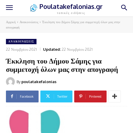
Poulatakefalonias.gr
τοπικές ειδήσεις
Αρχική
Ανακοινώσεις
Έκκληση του Δήμου Σάμης για συμμετοχή όλων μας στην
απογραφή
ΑΝΑΚΟΙΝΏΣΕΙΣ
22 Νοεμβρίου 2021
Updated:
22 Νοεμβρίου 2021
Έκκληση του Δήμου Σάμης για
συμμετοχή όλων μας στην απογραφή
By
poulatakefalonias
Facebook
Twitter
Pinterest