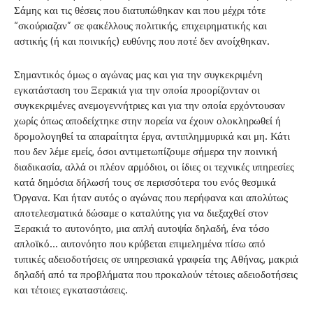
Σάμης και τις θέσεις που διατυπώθηκαν και που μέχρι τότε
“σκούριαζαν” σε φακέλλους πολιτικής, επιχειρηματικής και
αστικής (ή και ποινικής) ευθύνης που ποτέ δεν ανοίχθηκαν.
Σημαντικός όμως ο αγώνας μας και για την συγκεκριμένη
εγκατάσταση του Ξερακιά για την οποία προορίζονταν οι
συγκεκριμένες ανεμογεννήτριες και για την οποία ερχόντουσαν
χωρίς όπως αποδείχτηκε στην πορεία να έχουν ολοκληρωθεί ή
δρομολογηθεί τα απαραίτητα έργα, αντιπλημμυρικά και μη. Κάτι
που δεν λέμε εμείς, όσοι αντιμετωπίζουμε σήμερα την ποινική
διαδικασία, αλλά οι πλέον αρμόδιοι, οι ίδιες οι τεχνικές υπηρεσίες
κατά δημόσια δήλωσή τους σε περισσότερα του ενός θεσμικά
Όργανα. Και ήταν αυτός ο αγώνας που περήφανα και απολύτως
αποτελεσματικά δώσαμε ο καταλύτης για να διεξαχθεί στον
Ξερακιά το αυτονόητο, μια απλή αυτοψία δηλαδή, ένα τόσο
απλοϊκό… αυτονόητο που κρύβεται επιμελημένα πίσω από
τυπικές αδειοδοτήσεις σε υπηρεσιακά γραφεία της Αθήνας, μακριά
δηλαδή από τα προβλήματα που προκαλούν τέτοιες αδειοδοτήσεις
και τέτοιες εγκαταστάσεις.