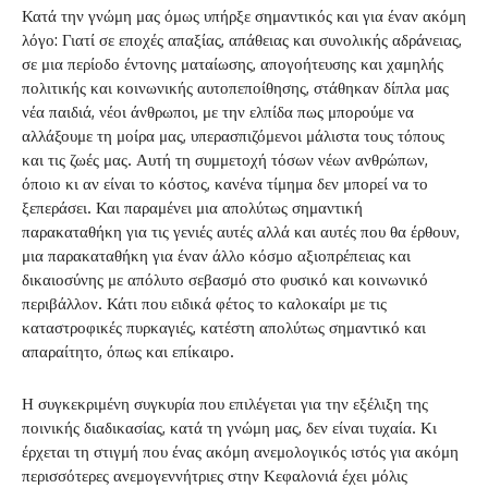
Κατά την γνώμη μας όμως υπήρξε σημαντικός και για έναν ακόμη
λόγο: Γιατί σε εποχές απαξίας, απάθειας και συνολικής αδράνειας,
σε μια περίοδο έντονης ματαίωσης, απογοήτευσης και χαμηλής
πολιτικής και κοινωνικής αυτοπεποίθησης, στάθηκαν δίπλα μας
νέα παιδιά, νέοι άνθρωποι, με την ελπίδα πως μπορούμε να
αλλάξουμε τη μοίρα μας, υπερασπιζόμενοι μάλιστα τους τόπους
και τις ζωές μας. Αυτή τη συμμετοχή τόσων νέων ανθρώπων,
όποιο κι αν είναι το κόστος, κανένα τίμημα δεν μπορεί να το
ξεπεράσει. Και παραμένει μια απολύτως σημαντική
παρακαταθήκη για τις γενιές αυτές αλλά και αυτές που θα έρθουν,
μια παρακαταθήκη για έναν άλλο κόσμο αξιοπρέπειας και
δικαιοσύνης με απόλυτο σεβασμό στο φυσικό και κοινωνικό
περιβάλλον. Κάτι που ειδικά φέτος το καλοκαίρι με τις
καταστροφικές πυρκαγιές, κατέστη απολύτως σημαντικό και
απαραίτητο, όπως και επίκαιρο.
Η συγκεκριμένη συγκυρία που επιλέγεται για την εξέλιξη της
ποινικής διαδικασίας, κατά τη γνώμη μας, δεν είναι τυχαία. Κι
έρχεται τη στιγμή που ένας ακόμη ανεμολογικός ιστός για ακόμη
περισσότερες ανεμογεννήτριες στην Κεφαλονιά έχει μόλις