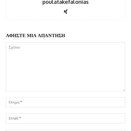
poulatakefalonias
ΑΦΗΣΤΕ ΜΙΑ ΑΠΑΝΤΗΣΗ
Σχόλιο:
Όν
Ema