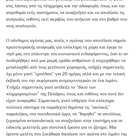
στις λάσπες από τις πλημμύρες και την αδιαφορία, όπως και την
απροθυμία ενός συστήματος να αναζητήσει και να αποδώσει τις
αναγκαίες ευθύνες εκεί ακριβώς που ανήκουν και στο βαθμό που
τους αναλογούν.
Ο πάνδημος αγώνας μας, αυτός ο αγώνας που αποτέλεσε σημείο
πρωτοποριακής αναφοράς για ολόκληρη τη χώρα και έφερε το
νησί μας στο επίκεντρο του κοινωνικού ενδιαφέροντος, όσο κι αν
λοιδορήθηκε από μια μικρή ομάδα ανθρώπων ή επιχειρήθηκε να
μεταλλαχθεί από τους μετέπειτα χειρισμούς, υπήρξε σημαντικός
όχι μόνο γιατί “εμπόδισε” για 20 ημέρες αλλά και με την τελική
έκβασή του την εκφόρτωση ανεμογεννητριών σε ένα λιμάνι.
Υπήρξε σημαντικός γιατί ανέδειξε το “δίκιο των
πλημμυρισμένων” της Πυλάρου, όπως και ευθύνες που ποτέ δεν
είχαν αναφερθεί. Σημαντικός γιατί οδήγησε ένα ολόκληρο
πολιτικό σύστημα να παραδεχτεί δημόσια τις “αιολικές”
παραλείψεις στα συνοδευτικά έργα, να “θυμηθεί” τα απολύτως
ξεχασμένα ανταποδοτικά, να αναζητήσει στην επιστήμη και σε
ειδικούς μελετητές μια συνολική έρευνα για το ζήτημα. Μια
έρευνα-μελέτη που ξεκάθαρα δικαίωσε τον αγώνα στο λιμάνι της