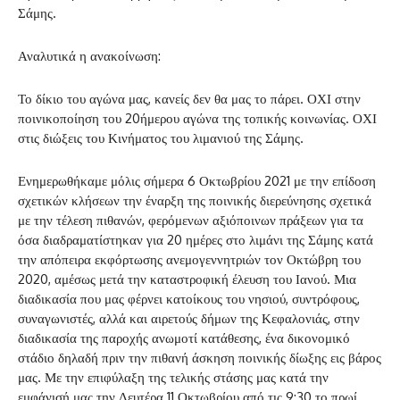
Σάμης.
Αναλυτικά η ανακοίνωση:
Το δίκιο του αγώνα μας, κανείς δεν θα μας το πάρει. ΟΧΙ στην
ποινικοποίηση του 20ήμερου αγώνα της τοπικής κοινωνίας. ΟΧΙ
στις διώξεις του Κινήματος του λιμανιού της Σάμης.
Ενημερωθήκαμε μόλις σήμερα 6 Οκτωβρίου 2021 με την επίδοση
σχετικών κλήσεων την έναρξη της ποινικής διερεύνησης σχετικά
με την τέλεση πιθανών, φερόμενων αξιόποινων πράξεων για τα
όσα διαδραματίστηκαν για 20 ημέρες στο λιμάνι της Σάμης κατά
την απόπειρα εκφόρτωσης ανεμογεννητριών τον Οκτώβρη του
2020, αμέσως μετά την καταστροφική έλευση του Ιανού. Μια
διαδικασία που μας φέρνει κατοίκους του νησιού, συντρόφους,
συναγωνιστές, αλλά και αιρετούς δήμων της Κεφαλονιάς, στην
διαδικασία της παροχής ανωμοτί κατάθεσης, ένα δικονομικό
στάδιο δηλαδή πριν την πιθανή άσκηση ποινικής δίωξης εις βάρος
μας. Με την επιφύλαξη της τελικής στάσης μας κατά την
εμφάνισή μας την Δευτέρα 11 Οκτωβρίου από τις 9:30 το πρωί