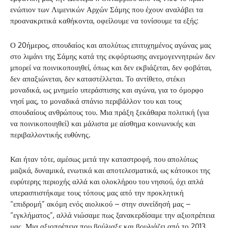
ενώπιον των Λιμενικών Αρχών Σάμης που έχουν αναλάβει τα
προανακριτικά καθήκοντα, οφείλουμε να τονίσουμε τα εξής:
Ο 20ήμερος, σπουδαίος και απολύτως επιτυχημένος αγώνας μας
στο λιμάνι της Σάμης κατά της εκφόρτωσης ανεμογεννητριών δεν
μπορεί να ποινικοποιηθεί, όπως και δεν εκβιάζεται, δεν φοβάται,
δεν απαξιώνεται, δεν καταστέλλεται. Το αντίθετο, στέκει
μοναδικά, ως μνημείο υπεράσπισης και αγώνα, για το όμορφο
νησί μας, το μοναδικά σπάνιο περιβάλλον του και τους
σπουδαίους ανθρώπους του. Μια πράξη ξεκάθαρα πολιτική (για
να ποινικοποιηθεί) και μάλιστα με αίσθημα κοινωνικής και
περιβαλλοντικής ευθύνης.
Και ήταν τότε, αμέσως μετά την καταστροφή, που απολύτως
μαζικά, δυναμικά, ενωτικά και αποτελεσματικά, ως κάτοικοι της
ευρύτερης περιοχής αλλά και ολοκλήρου του νησιού, όχι απλά
υπερασπιστήκαμε τους τόπους μας από την προκλητική
“επιδρομή” ακόμη ενός αιολικού – στην συνείδησή μας –
“εγκλήματος”, αλλά νιώσαμε πως ξανακερδίσαμε την αξιοπρέπεια
μας. Μια αξιοπρέπεια που βούλιαξε και βουλιάζει από το 2013