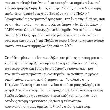
επανατοποθετηθεί σε ένα από τα πιο πράσινα σημεία πάνω από
την πανέμορφη Σάμη. Όπως και την ίδια στιγμή που δυο ακόμη
αιολικές εγκαταστάσεις στον Βροχώνα και την Παλλική
“αναμένουν” τις ανεμογεννήτριες τους. Την ίδια στιγμή, τέλος, που
σε αντίθεση ακόμη και με αποφάσεις Δημοτικών Συμβουλίων, η
“ΔΕΗ Ανανεώσιμες” συνεχίζει να διαφημίζει ένα ακόμη αιολικό
στο Καλόν Όρος, έργο που αν προχωρήσει θα σημάνει και την
οριστική καταστροφή της Πυλάρου όπου βιώνει τα καταστροφικά
φαινόμενα των πλημμυρών ήδη από το 2013.
Σε κάθε περίπτωση, είναι πασίδηλα φανερό πως η στάση μας στο
λιμάνι ήταν μια πράξη καθαρά πολιτική και στα πλαίσια ενός
ιστορικού αλλά και δικαιοδοτικού πυρήνα κοινωνικών και
πολιτικών δικαιωμάτων και ελευθεριών. Το αντίθετο, η χρόνια…
σιωπή πάνω στα υπαρκτά ζητήματα των “αιολικών στην
Κεφαλονιά”, αυτή είναι που κινείται στα όρια μιας χαλαρής και
υπερβολικά ανεκτικής “νομιμότητας”. Στα ίδια όρια και η πιθανή
δίωξη ανθρώπων που ασκούν αιρετά καθήκοντα και για τους
οποίους ακόμη περισσότερο βαρύνει η πιθανότητα
ποινικοποίησης μιας αμιγώς πολιτικής στάσης και θέσης.