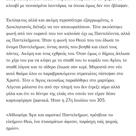
κλουβί με πεινασμένα λιοντάρια, τα όποια όμως δεν τον έβλαψαν.
Έκπληκτος αλλά και ακόμη περισσότερο εξαγριωμένος, ο
Διοκλητιανός διέταξε να τον αποκεφαλίσουν. Τότε ακούστηκε
φωνή από τον ουρανό που τον καλούσε όχι ως Παντελέοντα, αλλά
ως Παντελεήμονα. Ήταν η φωνή του Θεού που του έδωσε το
όνομα Παντελεήμων, όντας αυτός που βοηθά και ελεεί τους
πάντες. Ακόμη και τους εχθρούς του. Όταν όμως ο δήμιος άπλωσε
το χέρι του για να κόψει με το σπαθί του το κεφάλι του Αγίου, το
σπαθί λύγισε και το σίδερο έλιωσε σαν κερί. Μπροστά στο νέο
αυτό θαύμα όλοι οι παραβρισκόμενοι στρατιώτες πίστεψαν στο
Χριστό. Τότε ο Άγιος εκουσίως παραδόθηκε στο μαρτύριο.
Λέγεται μάλιστα ότι από την πληγή του δεν έτρεξε αίμα αλλά
γάλα και ότι το δέντρο της ελιάς στο οποίο τον είχαν δέσει
καρποφόρησε ξαφνικά. Ήταν η 27η Ιουλίου του 305.
«Αθλοφόρε Άγιε και ιαματικέ Παντελεήμων, πρέσβευε τω
ελεήμονι Θεώ, ίνα πταισμάτων άφεσιν, παράσχη ταίς ψυχαίς
ημών».