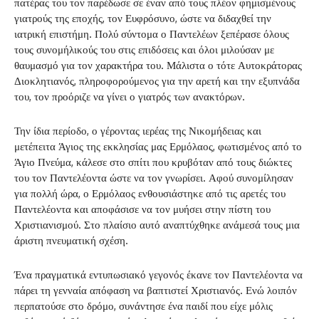
πατέρας του τον παρέδωσε σε έναν από τους πλέον φημισμένους
γιατρούς της εποχής, τον Ευφρόσυνο, ώστε να διδαχθεί την
ιατρική επιστήμη. Πολύ σύντομα ο Παντελέων ξεπέρασε όλους
τους συνομήλικούς του στις επιδόσεις και όλοι μιλούσαν με
θαυμασμό για τον χαρακτήρα του. Μάλιστα ο τότε Αυτοκράτορας
Διοκλητιανός, πληροφορούμενος για την αρετή και την εξυπνάδα
του, τον προόριζε να γίνει ο γιατρός των ανακτόρων.
Την ίδια περίοδο, ο γέροντας ιερέας της Νικομήδειας και
μετέπειτα Άγιος της εκκλησίας μας Ερμόλαος, φωτισμένος από το
Άγιο Πνεύμα, κάλεσε στο σπίτι που κρυβόταν από τους διώκτες
του τον Παντελέοντα ώστε να τον γνωρίσει. Αφού συνομίλησαν
για πολλή ώρα, ο Ερμόλαος ενθουσιάστηκε από τις αρετές του
Παντελέοντα και αποφάσισε να τον μυήσει στην πίστη του
Χριστιανισμού. Στο πλαίσιο αυτό αναπτύχθηκε ανάμεσά τους μια
άριστη πνευματική σχέση.
Ένα πραγματικά εντυπωσιακό γεγονός έκανε τον Παντελέοντα να
πάρει τη γενναία απόφαση να βαπτιστεί Χριστιανός. Ενώ λοιπόν
περπατούσε στο δρόμο, συνάντησε ένα παιδί που είχε μόλις