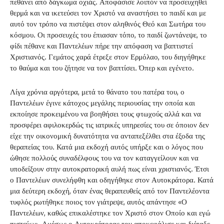
πεθάνει από δάγκωμα οχιάς. Αποφάσισε λοιπόν να προσευχηθεί
θερμά και να ικετεύσει τον Χριστό να αναστήσει το παιδί και με
αυτό τον τρόπο να πιστέψει στον αληθινός Θεό και Σωτήρα του
κόσμου. Οι προσευχές του έπιασαν τόπο, το παιδί ζωντάνεψε, το
φίδι πέθανε και Παντελέων πήρε την απόφαση να βαπτιστεί
Χριστιανός. Γεμάτος χαρά έτρεξε στον Ερμόλαο, του διηγήθηκε
το θαύμα και του ζήτησε να τον βαπτίσει. Όπερ και εγένετο.
Λίγα χρόνια αργότερα, μετά το θάνατο του πατέρα του, ο
Παντελέων έγινε κάτοχος μεγάλης περιουσίας την οποία και
εκποίησε προκειμένου να βοηθήσει τους φτωχούς αλλά και να
προσφέρει αφιλοκερδώς τις ιατρικές υπηρεσίες του σε όποιον δεν
είχε την οικονομική δυνατότητα να ανταπεξέλθει στα έξοδα της
θεραπείας του. Κατά μια εκδοχή αυτός υπήρξε και ο λόγος που
ώθησε πολλούς συναδέλφους του να τον καταγγείλουν και να
υποδείξουν στην αυτοκρατορική αυλή πως είναι χριστιανός. Έτσι
ο Παντελέων συνελήφθη και οδηγήθηκε στον Αυτοκράτορα. Κατά
μια δεύτερη εκδοχή, όταν ένας θεραπευθείς από τον Παντελέοντα
τυφλός ρωτήθηκε ποιος τον γιάτρεψε, αυτός απάντησε «Ο
Παντελέων, καθώς επικαλέστηκε τον Χριστό στον Οποίο και εγώ
πιστεύω». Αμέσως ο Αυτοκράτορας τον αποκεφάλισε και διέταξε