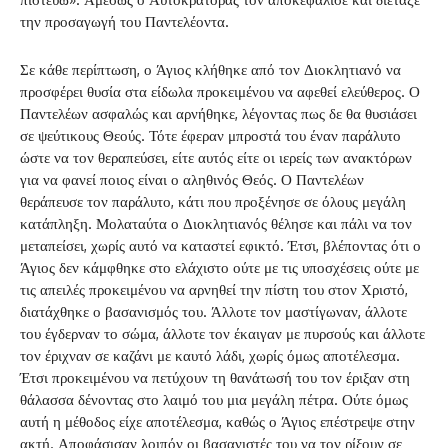
την προσαγωγή του Παντελέοντα.
Σε κάθε περίπτωση, ο Άγιος κλήθηκε από τον Διοκλητιανό να
προσφέρει θυσία στα είδωλα προκειμένου να αφεθεί ελεύθερος. Ο
Παντελέων ασφαλώς και αρνήθηκε, λέγοντας πως δε θα θυσιάσει
σε ψεύτικους Θεούς. Τότε έφεραν μπροστά του έναν παράλυτο
ώστε να τον θεραπεύσει, είτε αυτός είτε οι ιερείς των ανακτόρων
για να φανεί ποιος είναι ο αληθινός Θεός. Ο Παντελέων
θεράπευσε τον παράλυτο, κάτι που προξένησε σε όλους μεγάλη
κατάπληξη. Μολαταύτα ο Διοκλητιανός θέλησε και πάλι να τον
μεταπείσει, χωρίς αυτό να καταστεί εφικτό. Έτσι, βλέποντας ότι ο
Άγιος δεν κάμφθηκε στο ελάχιστο ούτε με τις υποσχέσεις ούτε με
τις απειλές προκειμένου να αρνηθεί την πίστη του στον Χριστό,
διατάχθηκε ο βασανισμός του. Άλλοτε τον μαστίγωναν, άλλοτε
του έγδερναν το σώμα, άλλοτε τον έκαιγαν με πυρσούς και άλλοτε
τον έριχναν σε καζάνι με καυτό λάδι, χωρίς όμως αποτέλεσμα.
Έτσι προκειμένου να πετύχουν τη θανάτωσή του τον έριξαν στη
θάλασσα δένοντας στο λαιμό του μια μεγάλη πέτρα. Ούτε όμως
αυτή η μέθοδος είχε αποτέλεσμα, καθώς ο Άγιος επέστρεψε στην
ακτή. Αποφάσισαν λοιπόν οι βασανιστές του να τον ρίξουν σε