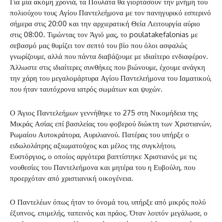
Για μία ακόμη χρονιά, τα Πουλάτα θα γιορτάσουν την μνήμη του
πολιούχου τους Αγίου Παντελεήμονα με τον πανηγυρικό εσπερινό
σήμερα στις 20:00 και την αρχιερατική Θεία Λειτουργία αύριο
στις 08:00. Τιμώντας τον Άγιό μας, το poulatakefalonias με
σεβασμό μας θυμίζει τον σεπτό του βίο που όλοι ασφαλώς
γνωρίζουμε, αλλά που πάντα διαβάζουμε με ιδιαίτερο ενδιαφέρον.
Άλλωστε στις ιδιαίτερες συνθήκες που βιώνουμε, έχουμε ανάγκη
την χάρη του μεγαλομάρτυρα Αγίου Παντελεήμονα του Ιαματικού,
που ήταν ταυτόχρονα ιατρός σωμάτων και ψυχών.
Ο Άγιος Παντελεήμων γεννήθηκε το 275 στη Νικομήδεια της
Μικράς Ασίας επί βασιλείας του φοβερού διώκτη των Χριστιανών,
Ρωμαίου Αυτοκράτορα, Αυριλιανού. Πατέρας του υπήρξε ο
ειδωλολάτρης αξιωματούχος και μέλος της συγκλήτου,
Ευστόργιος, ο οποίος αργότερα βαπτίστηκε Χριστιανός με τις
νουθεσίες του Παντελεήμονα και μητέρα του η Ευβούλη, που
προερχόταν από χριστιανική οικογένεια.
Ο Παντελέων όπως ήταν το όνομά του, υπήρξε από μικρός πολύ
έξυπνος, επιμελής, ταπεινός και πράος. Όταν λοιπόν μεγάλωσε, ο