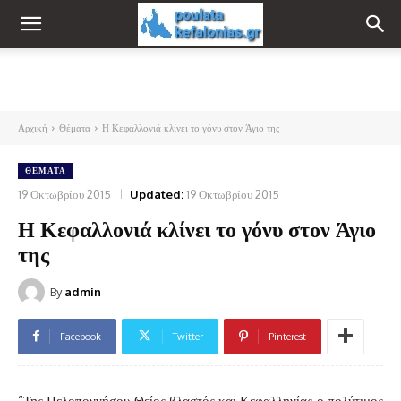
Αρχική
Θέματα
Η Κεφαλλονιά κλίνει το γόνυ στον Άγιο της
ΘΈΜΑΤΑ
19 Οκτωβρίου 2015
Updated:
19 Οκτωβρίου 2015
Η Κεφαλλονιά κλίνει το γόνυ στον Άγιο
της
By
admin
Facebook
Twitter
Pinterest
“Της Πελοποννήσου Θείος βλαστός και Κεφαλληνίας ο πολύτιμος