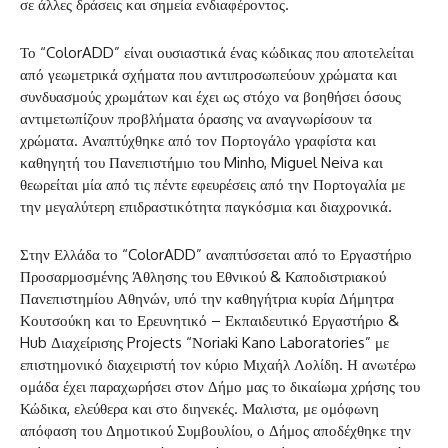
σε άλλες δράσεις και σημεία ενδιαφέροντος.
Το “ColorADD” είναι ουσιαστικά ένας κώδικας που αποτελείται
από γεωμετρικά σχήματα που αντιπροσωπεύουν χρώματα και
συνδυασμούς χρωμάτων και έχει ως στόχο να βοηθήσει όσους
αντιμετωπίζουν προβλήματα όρασης να αναγνωρίσουν τα
χρώματα. Αναπτύχθηκε από τον Πορτογάλο γραφίστα και
καθηγητή του Πανεπιστήμιο του Minho, Miguel Neiva και
θεωρείται μία από τις πέντε εφευρέσεις από την Πορτογαλία με
την μεγαλύτερη επιδραστικότητα παγκόσμια και διαχρονικά.
Στην Ελλάδα το “ColorADD” αναπτύσσεται από το Εργαστήριο
Προσαρμοσμένης Άθλησης του Εθνικού & Καποδιστριακού
Πανεπιστημίου Αθηνών, υπό την καθηγήτρια κυρία Δήμητρα
Κουτσούκη και το Ερευνητικό – Εκπαιδευτικό Εργαστήριο &
Hub Διαχείρισης Projects “Νoriaki Kano Laboratories” με
επιστημονικό διαχειριστή τον κύριο Μιχαήλ Λολίδη. Η ανωτέρω
ομάδα έχει παραχωρήσει στον Δήμο μας το δικαίωμα χρήσης του
Κώδικα, ελεύθερα και στο διηνεκές. Μαλιστα, με ομόφωνη
απόφαση του Δημοτικού Συμβουλίου, ο Δήμος αποδέχθηκε την