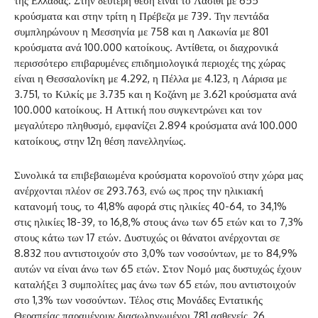
της Ελλάδας. Στην δεύτερη θέση είναι το Λασίθι με 655
κρούσματα και στην τρίτη η Πρέβεζα με 739. Την πεντάδα
συμπληρώνουν η Μεσσηνία με 758 και η Λακωνία με 801
κρούσματα ανά 100.000 κατοίκους. Αντίθετα, οι διαχρονικά
περισσότερο επιβαρυμένες επιδημιολογικά περιοχές της χώρας
είναι η Θεσσαλονίκη με 4.292, η Πέλλα με 4.123, η Λάρισα με
3.751, το Κιλκίς με 3.735 και η Κοζάνη με 3.621 κρούσματα ανά
100.000 κατοίκους. Η Αττική που συγκεντρώνει και τον
μεγαλύτερο πληθυσμό, εμφανίζει 2.894 κρούσματα ανά 100.000
κατοίκους, στην 12η θέση πανελληνίως.
Συνολικά τα επιβεβαιωμένα κρούσματα κορονοϊού στην χώρα μας
ανέρχονται πλέον σε 293.763, ενώ ως προς την ηλικιακή
κατανομή τους, το 41,8% αφορά στις ηλικίες 40-64, το 34,1%
στις ηλικίες 18-39, το 16,8,% στους άνω των 65 ετών και το 7,3%
στους κάτω των 17 ετών. Δυστυχώς οι θάνατοι ανέρχονται σε
8.832 που αντιστοιχούν στο 3,0% των νοσούντων, με το 84,9%
αυτών να είναι άνω των 65 ετών. Στον Νομό μας δυστυχώς έχουν
καταλήξει 3 συμπολίτες μας άνω των 65 ετών, που αντιστοιχούν
στο 1,3% των νοσούντων. Τέλος στις Μονάδες Εντατικής
Θεραπείας παραμένουν διασωληνωμένοι 781 ασθενείς, 26