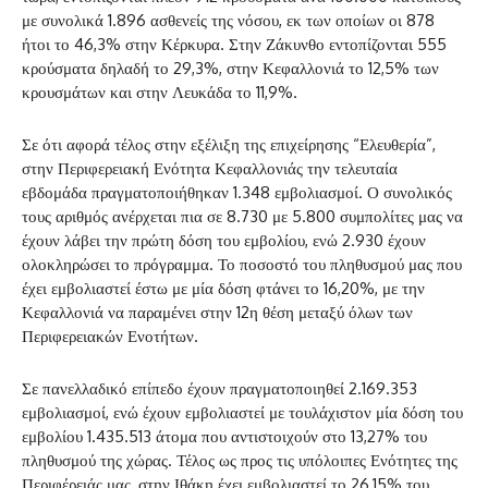
με συνολικά 1.896 ασθενείς της νόσου, εκ των οποίων οι 878
ήτοι το 46,3% στην Κέρκυρα. Στην Ζάκυνθο εντοπίζονται 555
κρούσματα δηλαδή το 29,3%, στην Κεφαλλονιά το 12,5% των
κρουσμάτων και στην Λευκάδα το 11,9%.
Σε ότι αφορά τέλος στην εξέλιξη της επιχείρησης “Ελευθερία”,
στην Περιφερειακή Ενότητα Κεφαλλονιάς την τελευταία
εβδομάδα πραγματοποιήθηκαν 1.348 εμβολιασμοί. Ο συνολικός
τους αριθμός ανέρχεται πια σε 8.730 με 5.800 συμπολίτες μας να
έχουν λάβει την πρώτη δόση του εμβολίου, ενώ 2.930 έχουν
ολοκληρώσει το πρόγραμμα. Το ποσοστό του πληθυσμού μας που
έχει εμβολιαστεί έστω με μία δόση φτάνει το 16,20%, με την
Κεφαλλονιά να παραμένει στην 12η θέση μεταξύ όλων των
Περιφερειακών Ενοτήτων.
Σε πανελλαδικό επίπεδο έχουν πραγματοποιηθεί 2.169.353
εμβολιασμοί, ενώ έχουν εμβολιαστεί με τουλάχιστον μία δόση του
εμβολίου 1.435.513 άτομα που αντιστοιχούν στο 13,27% του
πληθυσμού της χώρας. Τέλος ως προς τις υπόλοιπες Ενότητες της
Περιφέρειάς μας, στην Ιθάκη έχει εμβολιαστεί το 26,15% του