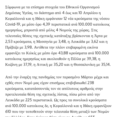
Σύμφωνα με τα επίσημα στοιχεία του Εθνικού Οργανισμού
Δημόσιας Υγείας, το διάστημα από 4 έως και 10 Απριλίου η
Κεφαλλονιά και η Ιθάκη εμφάνισαν 12 νέα κρούσματα της νόσου
Covid-19, με μέσο όρο 4,39 περιστατικά ανά 100.000 κατοίκους
ημερησίως, μπροστά από μόλις 4 Νομούς της χώρας. Στις
τελευταίες θέσεις της σχετικής κατάταξης βρίσκονται η Άρτα με
2,53 κρούσματα, η Μεσσηνία με 3,48, η Λευκάδα με 3,62 και η
Πρέβεζα με 3,98. Αντίθετα την πλέον επιβαρυμένη εικόνα
εμφανίζει το Κιλκίς με μέσο όρο 43,88 κρούσματα ανά 100.000
κατοίκους ημερησίως και ακολουθούν η Πέλλα με 39,38, η
Κοζάνη με 37,19, η Αττική με 35,20 και η Θεσσαλονίκη με 35,14.
Από την έναρξη της πανδημίας τον περασμένο Μάρτιο μέχρι και
εχθές στον Νομό μας είχαν επισήμως επιβεβαιωθεί 238
κρούσματα, κατατάσσοντάς τον σε απόλυτους αριθμούς στην
προτελευταία θέση της σχετικής λίστας, πίσω μόνο από την
Λευκάδα με 225 περιστατικά. Ως προς τα συνολικά κρούσματα
ανά 100.000 κατοίκους δε, η Κεφαλλονιά και η Ιθάκη εμφανίζουν
610 που την τοποθετούν στην τελευταία θέση μεταξύ των Νομών