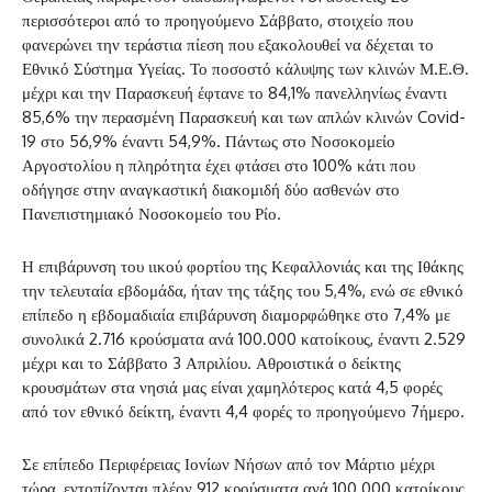
περισσότεροι από το προηγούμενο Σάββατο, στοιχείο που
φανερώνει την τεράστια πίεση που εξακολουθεί να δέχεται το
Εθνικό Σύστημα Υγείας. Το ποσοστό κάλυψης των κλινών Μ.Ε.Θ.
μέχρι και την Παρασκευή έφτανε το 84,1% πανελληνίως έναντι
85,6% την περασμένη Παρασκευή και των απλών κλινών Covid-
19 στο 56,9% έναντι 54,9%. Πάντως στο Νοσοκομείο
Αργοστολίου η πληρότητα έχει φτάσει στο 100% κάτι που
οδήγησε στην αναγκαστική διακομιδή δύο ασθενών στο
Πανεπιστημιακό Νοσοκομείο του Ρίο.
Η επιβάρυνση του ιικού φορτίου της Κεφαλλονιάς και της Ιθάκης
την τελευταία εβδομάδα, ήταν της τάξης του 5,4%, ενώ σε εθνικό
επίπεδο η εβδομαδιαία επιβάρυνση διαμορφώθηκε στο 7,4% με
συνολικά 2.716 κρούσματα ανά 100.000 κατοίκους, έναντι 2.529
μέχρι και το Σάββατο 3 Απριλίου. Αθροιστικά ο δείκτης
κρουσμάτων στα νησιά μας είναι χαμηλότερος κατά 4,5 φορές
από τον εθνικό δείκτη, έναντι 4,4 φορές το προηγούμενο 7ήμερο.
Σε επίπεδο Περιφέρειας Ιονίων Νήσων από τον Μάρτιο μέχρι
τώρα, εντοπίζονται πλέον 912 κρούσματα ανά 100.000 κατοίκους