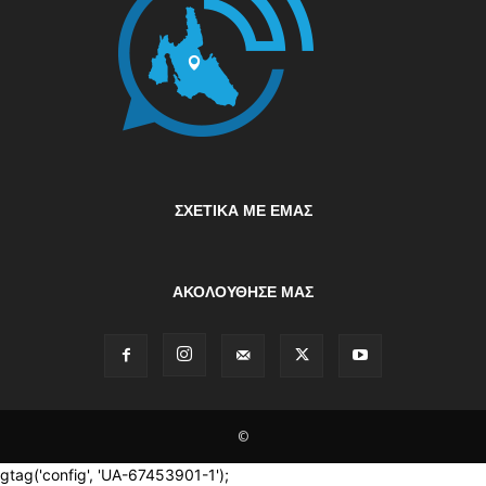
ΣΧΕΤΙΚΆ ΜΕ ΕΜΆΣ
ΑΚΟΛΟΥΘΗΣΕ ΜΑΣ
©
gtag('config', 'UA-67453901-1');